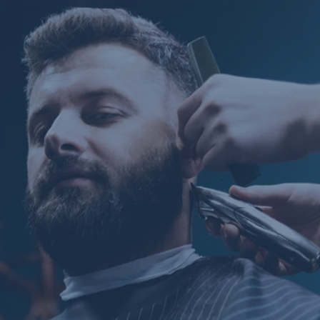
Navigáció
kihagyása