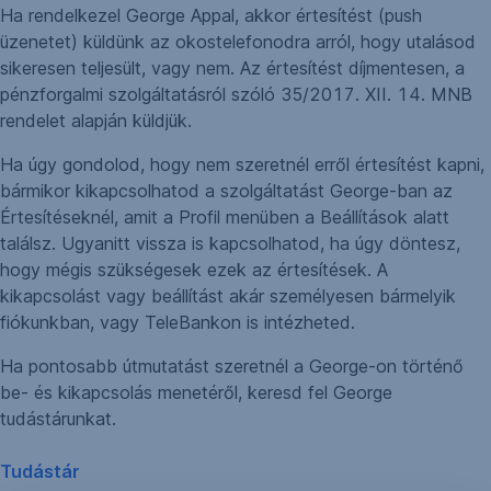
Ha rendelkezel George Appal, akkor értesítést (push
üzenetet) küldünk az okostelefonodra arról, hogy utalásod
sikeresen teljesült, vagy nem. Az értesítést díjmentesen, a
pénzforgalmi szolgáltatásról szóló 35/2017. XII. 14. MNB
rendelet alapján küldjük.
Ha úgy gondolod, hogy nem szeretnél erről értesítést kapni,
bármikor kikapcsolhatod a szolgáltatást George-ban az
Értesítéseknél, amit a Profil menüben a Beállítások alatt
találsz. Ugyanitt vissza is kapcsolhatod, ha úgy döntesz,
hogy mégis szükségesek ezek az értesítések. A
kikapcsolást vagy beállítást akár személyesen bármelyik
fiókunkban, vagy TeleBankon is intézheted.
Ha pontosabb útmutatást szeretnél a George-on történő
be- és kikapcsolás menetéről, keresd fel George
tudástárunkat.
Tudástár