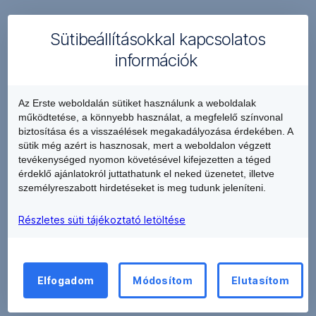
Sütibeállításokkal kapcsolatos
Ha
az
információk
átutalási
megbízás
Az Erste weboldalán sütiket használunk a weboldalak
a
működtetése, a könnyebb használat, a megfelelő színvonal
fenti
biztosítása és a visszaélések megakadályozása érdekében. A
feltételeknek
sütik még azért is hasznosak, mert a weboldalon végzett
megfelel,
tevékenységed nyomon követésével kifejezetten a téged
érdeklő ajánlatokról juttathatunk el neked üzenetet, illetve
automatikusan,
személyreszabott hirdetéseket is meg tudunk jeleníteni.
minden
külön
Részletes süti tájékoztató letöltése
kérelem
nélkül
azonnali
átutalásként
Elfogadom
Módosítom
Elutasítom
teljesül.