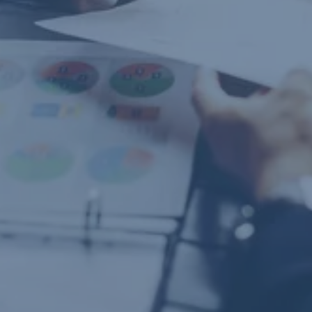
Rugalmas fedezetkezelés
Forintban és euróban is elérhető
Hitelkamat költségként elszámolható