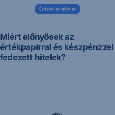
Új
ablakban
Érdekel az ajánlat
,
nyílik
Új
meg
ablakban
nyílik
Miért előnyösek az
meg
értékpapírral és készpénzzel
fedezett hitelek?
kezdő
vállalkozások
is
igényelhetik
,
amennyiben
magánszemély
biztosítja
a