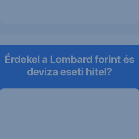
vállalkozásod
számára
a
jóváhagyott
hitelösszeget.
Érdekel a Lombard forint és
deviza eseti hitel?
Tanácsadónk
segít
Kérj
visszahívást,
kollégánk