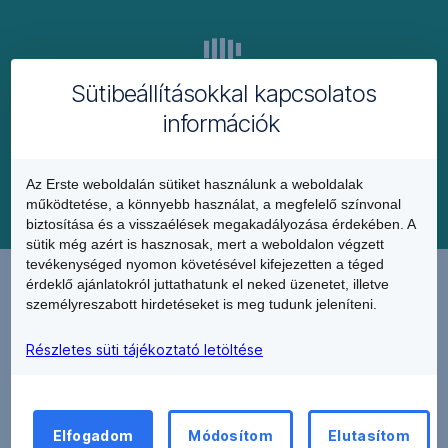
Befektetési
Zrt-
nél
vezetett
Sütibeállításokkal kapcsolatos
értékpapírszámlán
információk
elhelyezett
fedezeti
eszközök
Az Erste weboldalán sütiket használunk a weboldalak
(ami
működtetése, a könnyebb használat, a megfelelő színvonal
lehet
biztosítása és a visszaélések megakadályozása érdekében. A
értékpapír,
sütik még azért is hasznosak, mert a weboldalon végzett
tevékenységed nyomon követésével kifejezetten a téged
készpénz,
2.
érdeklő ajánlatokról juttathatunk el neked üzenetet, illetve
illetve
Kérelem
személyreszabott hirdetéseket is meg tudunk jeleníteni.
DPM
benyújtása
portfolió
Részletes süti tájékoztató letöltése
a
A
hirdetményben
hitelkérelmet
meghatározott
a
fedezeti
Elfogadom
Módosítom
Elutasítom
bankfiókban