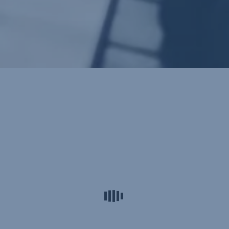
Érdekel
Visszahívást kérek