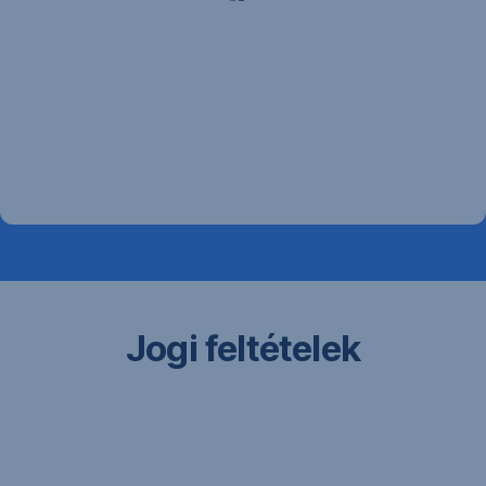
Jogi feltételek
A
tájékoztatás
a