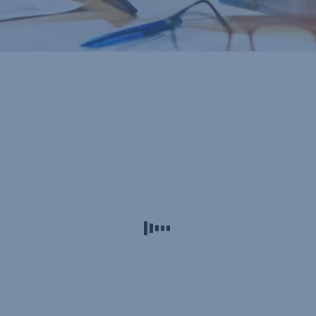
Letöltöm az alkalmazást
Megnézem