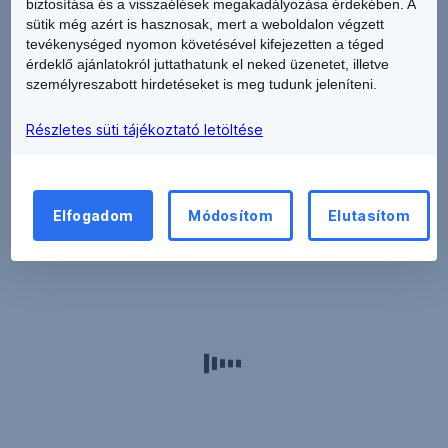
biztosítása és a visszaélések megakadályozása érdekében. A
sütik még azért is hasznosak, mert a weboldalon végzett
tevékenységed nyomon követésével kifejezetten a téged
érdeklő ajánlatokról juttathatunk el neked üzenetet, illetve
személyreszabott hirdetéseket is meg tudunk jeleníteni.
Részletes süti tájékoztató letöltése
Letöltés
Elfogadom
Módosítom
Elutasítom
A
ViCA
alkalmazást
keresse
a
Google
Play