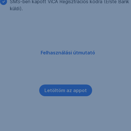
SMS-ben kapott ViCA Regisztrációs kódra (Erste Bank
küldi).
Felhasználási útmutató
Letöltöm az appot
Miért
hasznos