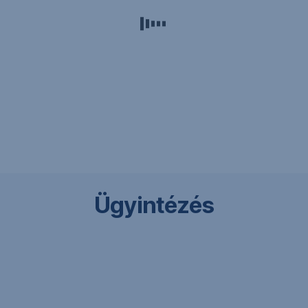
Ügyintézés
Hirdetmények
Üzletszabályzat