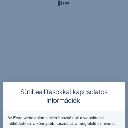
eszközzé
Belépés
válhat.
ViCA
Biztonságosabban
alkalmazással
tudod
igénybe
Megbízás
venni
Aláírása
a
ViCA
Vállalati
Alkalmazással
NetBank,
illetve
A
Electra
ViCA
szolgáltatásokat.
alkalmazás
Díjmentes.
Sütibeállításokkal kapcsolatos
regisztrációja
információk
lépésről
lépésre:
Az Erste weboldalán sütiket használunk a weboldalak
működtetése, a könnyebb használat, a megfelelő színvonal