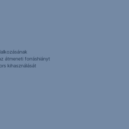
állalkozásának
az átmeneti forráshiányt
yors kihasználását