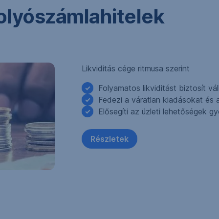
olyószámlahitelek
Likviditás cége ritmusa szerint
Folyamatos likviditást biztosít v
Fedezi a váratlan kiadásokat és 
Elősegíti az üzleti lehetőségek g
Részletek