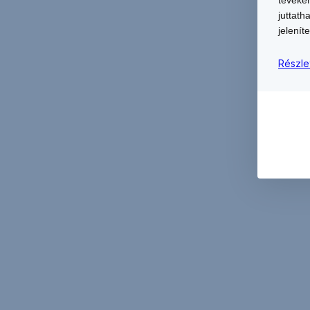
juttath
jeleníte
Részle