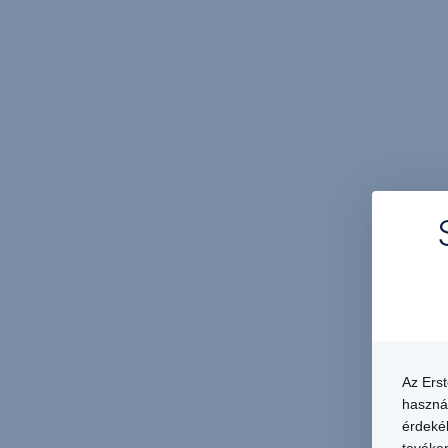
Az Ers
haszná
érdekéb
tevéken