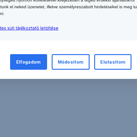
atunk el neked üzenetet, illetve személyreszabott hirdetéseket is meg t
ni.
tes süti tájékoztató letöltése
Elfogadom
Módosítom
Elutasítom