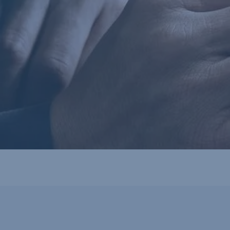
Széles körű, igényeire szabott tanácsadással állunk rend