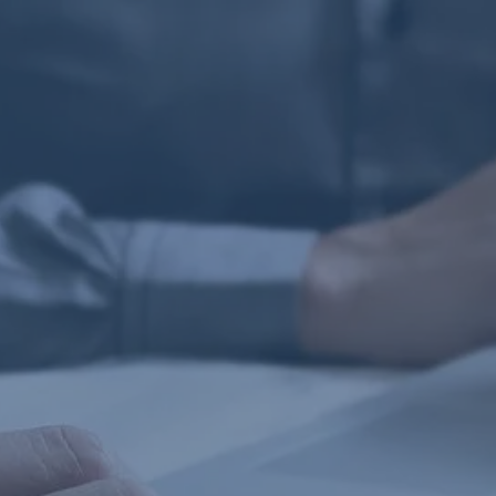
lízing – minden vállalati finanszírozási igényre