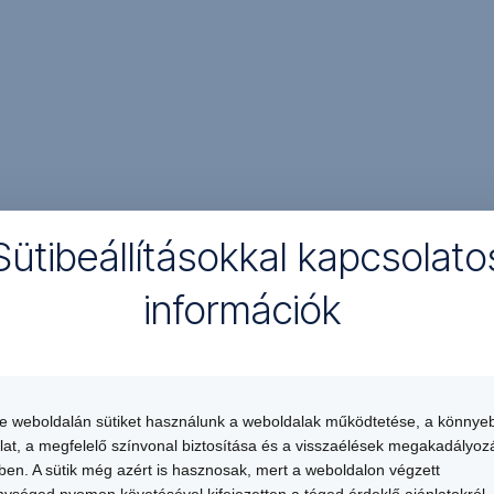
Sütibeállításokkal kapcsolato
információk
Garanciavállalás
te weboldalán sütiket használunk a weboldalak működtetése, a könnye
lat, a megfelelő színvonal biztosítása és a visszaélések megakadályoz
en. A sütik még azért is hasznosak, mert a weboldalon végzett
ységed nyomon követésével kifejezetten a téged érdeklő ajánlatokról