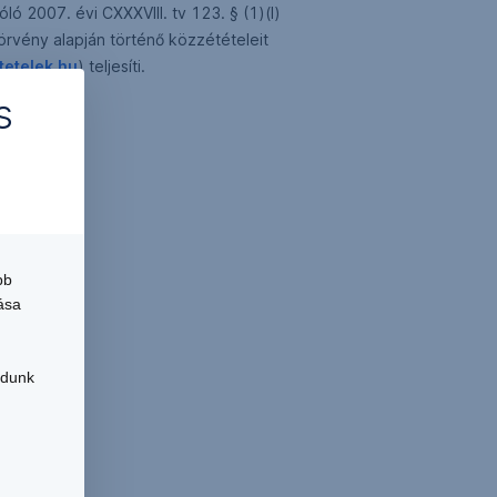
ó 2007. évi CXXXVIII. tv 123. § (1)(l)
örvény alapján történő közzétételeit
etelek.hu
) teljesíti.
s
bb
ása
udunk