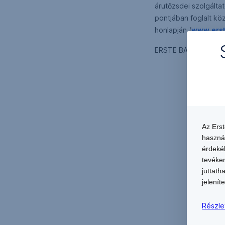
árutőzsdei szolgáltat
pontjában foglalt kö
honlapján (
www.erst
ERSTE BANK HUNGA
Az Ers
haszná
érdekéb
tevéken
juttath
jeleníte
Részle