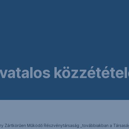
vatalos közzététe
ry Zártkörűen Működő Részvénytársaság „továbbiakban a Társaság”