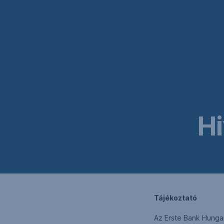
Navigáció
kihagyása
Hi
Tájékoztató
Az Erste Bank Hunga