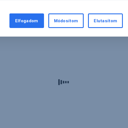
Elfogadom
Módosítom
Elutasítom