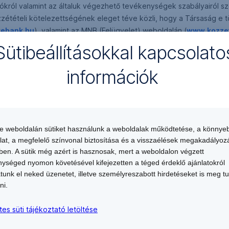
ókról valamint az általuk végezhető tevékenységek szabályairól szól
zzétételi kötelezettségének eleget téve közli, hogy a Társaság e t
ebank.hu
), valamint az MNB (Felügyelet) weboldalán (
www.kozzet
Sütibeállításokkal kapcsolato
RY ZRT.
információk
te weboldalán sütiket használunk a weboldalak működtetése, a könnye
lat, a megfelelő színvonal biztosítása és a visszaélések megakadályoz
en. A sütik még azért is hasznosak, mert a weboldalon végzett
ységed nyomon követésével kifejezetten a téged érdeklő ajánlatokról
atunk el neked üzenetet, illetve személyreszabott hirdetéseket is meg t
ni.
tes süti tájékoztató letöltése