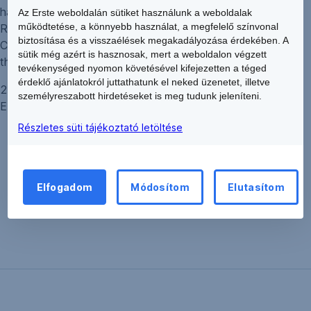
has affirmed the Company‘s Long-Term Issuer Default
Az Erste weboldalán sütiket használunk a weboldalak
működtetése, a könnyebb használat, a megfelelő színvonal
Rating (IDR) at ‘BBB+’ with a Stable Outlook and the
biztosítása és a visszaélések megakadályozása érdekében. A
Company’s Short-Term IDR at ‘F1’. Fitch has also affirmed
sütik még azért is hasznosak, mert a weboldalon végzett
the Viability Rating (VR) of the Company at ‘bb+’.
tevékenységed nyomon követésével kifejezetten a téged
érdeklő ajánlatokról juttathatunk el neked üzenetet, illetve
29 June 2021
személyreszabott hirdetéseket is meg tudunk jeleníteni.
ERSTE BANK HUNGARY Zrt.
Részletes süti tájékoztató letöltése
Elfogadom
Módosítom
Elutasítom
Vissza