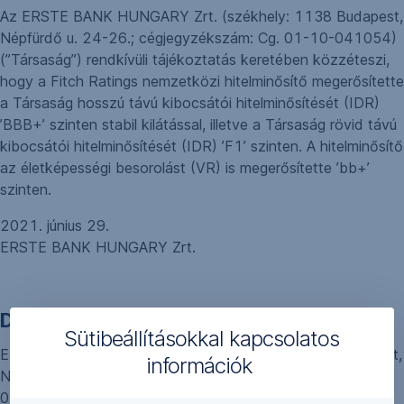
Az ERSTE BANK HUNGARY Zrt. (székhely: 1138 Budapest,
Népfürdő u. 24-26.; cégjegyzékszám: Cg. 01-10-041054)
(”Társaság”) rendkívüli tájékoztatás keretében közzéteszi,
hogy a Fitch Ratings nemzetközi hitelminősítő megerősítette
a Társaság hosszú távú kibocsátói hitelminősítését (IDR)
’BBB+’ szinten stabil kilátással, illetve a Társaság rövid távú
kibocsátói hitelminősítését (IDR) ’F1’ szinten. A hitelminősítő
az életképességi besorolást (VR) is megerősítette ’bb+’
szinten.
2021. június 29.
ERSTE BANK HUNGARY Zrt.
Disclosure related to credit rating action
Sütibeállításokkal kapcsolatos
ERSTE BANK HUNGARY Zrt. (Head office: 1138 Budapest,
információk
Népfürdő u. 24-26.; Company register number: Cg. 01-10-
041054) (”Company”) hereby discloses that Fitch Ratings