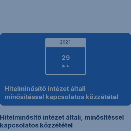
Navigáció
kihagyása
2021
29
jún.
2021.
Hitelminősítő intézet általi
június
minősítéssel kapcsolatos közzététel
29.
Hitelminősítő intézet általi, minősítéssel
kapcsolatos közzététel