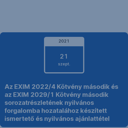
Navigáció
kihagyása
2021
21
szept.
2021.
Az EXIM 2022/4 Kötvény második és
szeptember
az EXIM 2029/1 Kötvény második
21.
sorozatrészletének nyilvános
forgalomba hozatalához készített
ismertető és nyilvános ajánlattétel