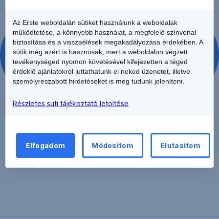
Az Erste weboldalán sütiket használunk a weboldalak
működtetése, a könnyebb használat, a megfelelő színvonal
biztosítása és a visszaélések megakadályozása érdekében. A
EXIM 2029/1 SR2 Ismertető és Nyilvános
sütik még azért is hasznosak, mert a weboldalon végzett
ajánlattétel letöltése
tevékenységed nyomon követésével kifejezetten a téged
érdeklő ajánlatokról juttathatunk el neked üzenetet, illetve
személyreszabott hirdetéseket is meg tudunk jeleníteni.
Részletes süti tájékoztató letöltése
Elfogadom
Módosítom
Elutasítom
Vissza