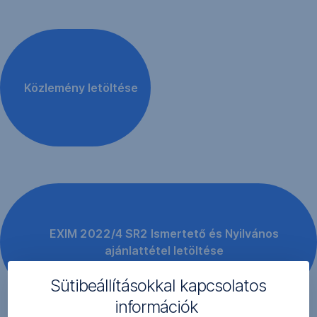
Közlemény letöltése
EXIM 2022/4 SR2 Ismertető és Nyilvános
ajánlattétel letöltése
Sütibeállításokkal kapcsolatos
információk