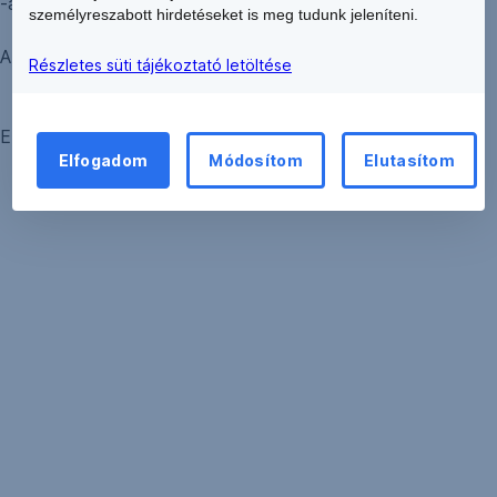
-án lezárult.
személyreszabott hirdetéseket is meg tudunk jeleníteni.
A teljes lejegyzett mennyiség 500 000 000 HUF.
Részletes süti tájékoztató letöltése
ERSTE BANK HUNGARY NYRT.
Elfogadom
Módosítom
Elutasítom