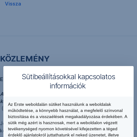
Vissza
KÖZLEMÉNY
Sütibeállításokkal kapcsolatos
Európa Bajnok Kötvény
információk
Az ERSTE 2008-2009. évi 100.000.000.000,- Ft
keretösszegű Kötvényprogramja keretében
Az Erste weboldalán sütiket használunk a weboldalak
(ISIN:HU0000343793)
működtetése, a könnyebb használat, a megfelelő színvonal
biztosítása és a visszaélések megakadályozása érdekében. A
sütik még azért is hasznosak, mert a weboldalon végzett
Jelen Közlemény célja, hogy tájékoztatást nyújtson fenti
tevékenységed nyomon követésével kifejezetten a téged
kötvény lezárulásáról. A jegyzési időszak 2009. május 28
érdeklő ajánlatokról juttathatunk el neked üzenetet, illetve