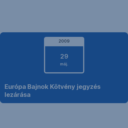
Navigáció
kihagyása
2009
29
máj.
2009.
Európa Bajnok Kötvény jegyzés
május
lezárása
29.