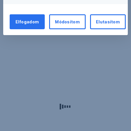
Elfogadom
Módosítom
Elutasítom