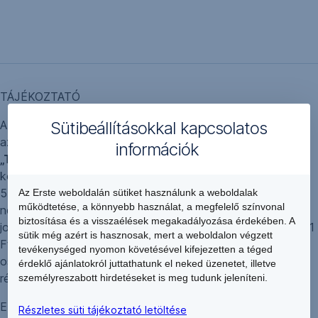
TÁJÉKOZTATÓ
A 2001. évi CXX. törvény 54.§(9) bekezdése értelmében
Sütibeállításokkal kapcsolatos
az
Erste Bank Hungary Nyrt. (továbbiakban:
információk
„Társaság”)
2009. június 30-i időpontra vonatkozóan
közzéteszi az alábbiakat: A Társaság alaptőkéje 60. 909.
541. 971.-Ft, amely 60. 909. 188. 429, egyenként 1 Ft
Az Erste weboldalán sütiket használunk a weboldalak
működtetése, a könnyebb használat, a megfelelő színvonal
névértékű névre szóló, névértékkel azonos szavazatra
biztosítása és a visszaélések megakadályozása érdekében. A
jogosító törzsrészvényből, és 353. 542 darab, egyenként 1
sütik még azért is hasznosak, mert a weboldalon végzett
Ft névértékű, névre szóló, szavazatra nem jogosító
tevékenységed nyomon követésével kifejezetten a téged
osztalékelsőbbségi részvényből áll. A kibocsátó saját
érdeklő ajánlatokról juttathatunk el neked üzenetet, illetve
részvénnyel nem rendelkezik.
személyreszabott hirdetéseket is meg tudunk jeleníteni.
ERSTE BANK HUNGARY NYRT.
Részletes süti tájékoztató letöltése