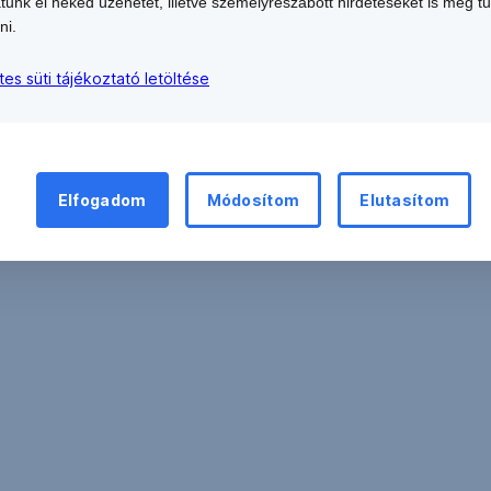
atunk el neked üzenetet, illetve személyreszabott hirdetéseket is meg t
közfinanszírozási Zrt. 98,04 %-os mértékű minősített befol
ni.
tes süti tájékoztató letöltése
Elfogadom
Módosítom
Elutasítom