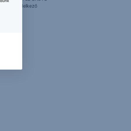
udunk
yással rendelkező