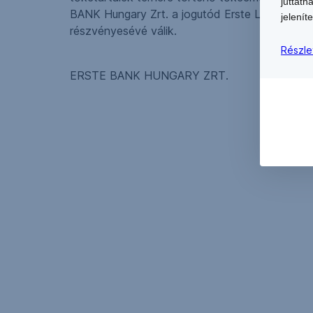
juttath
BANK Hungary Zrt. a jogutód Erste Leasing Esz
jeleníte
részvényesévé válik.
Részle
ERSTE BANK HUNGARY ZRT.