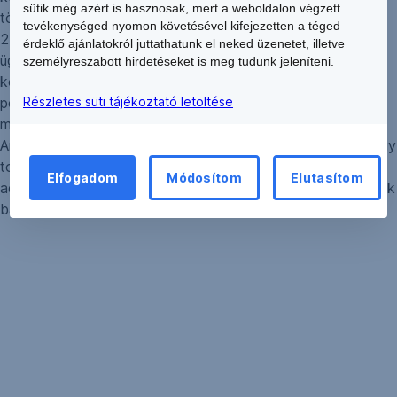
sütik még azért is hasznosak, mert a weboldalon végzett
törvény hatályba lépését követő 180 napon belül, azaz
tevékenységed nyomon követésével kifejezetten a téged
2012. április 8-ig a nyilvántartó rendszerbe átadni. Minden
érdeklő ajánlatokról juttathatunk el neked üzenetet, illetve
ügyfelünket, aki valamely lakossági hitel- illetve
személyreszabott hirdetéseket is meg tudunk jeleníteni.
kölcsönszerződéssel rendelkezik (adós vagy adóstárs)
postai úton kiküldött levélben tájékoztattuk arról, hogy
Részletes süti tájékoztató letöltése
melyek bankunknál nyílvántartott szerződéses adatai.
Amennyiben személyes adataiban nem történt változás, úgy
további bejelentési kötelezettsége nincs. Amennyiben
Elfogadom
Módosítom
Elutasítom
adataiban változás történt, úgy kérjük, jelezze azt bármelyik
bankfiókunkban személyesen.