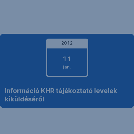
Navigáció
kihagyása
2012
11
jan.
2012.
Információ KHR tájékoztató levelek
január
kiküldéséről
11.