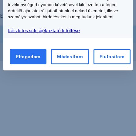
tevékenységed nyomon követésével kifejezetten a téged
érdeklő ajánlatokról juttathatunk el neked üzenetet, illetve
ERSTE BANK HUNGARY ZRT.
személyreszabott hirdetéseket is meg tudunk jeleníteni.
Részletes süti tájékoztató letöltése
Egyedüli Részvényes
Tulajdoni hányad
EGB Ceps Holding GmbH
100 %
Elfogadom
Módosítom
Elutasítom