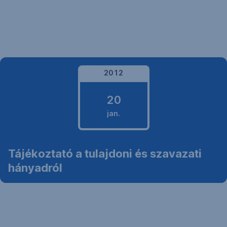
Navigáció
kihagyása
2012
20
jan.
2012.
Tájékoztató a tulajdoni és szavazati
január
hányadról
20.