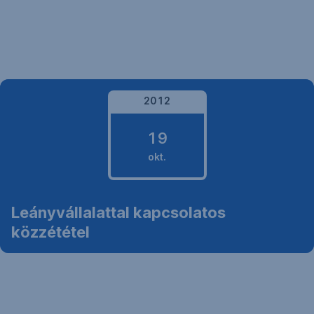
Navigáció
kihagyása
2012
19
okt.
2012.
Leányvállalattal kapcsolatos
október
közzététel
19.