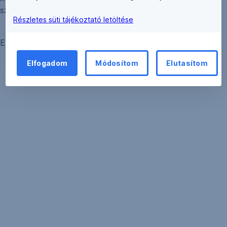
szükség.
Részletes süti tájékoztató letöltése
ERSTE BANK HUNGARY ZRT.
Elfogadom
Módosítom
Elutasítom