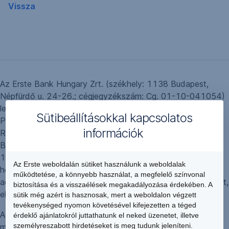
Vissza
Az Erste Bank Hungary Zrt. (székhely: 1138 Budapest,
Népfürdő u. 24-26.; cégjegyzékszám: Cg. 01-10-041054)
leányvállalatával, az Erste Leasing Autófinanszírozási
Sütibeállításokkal kapcsolatos
Pénzügyi Szolgáltató Zártkörűen Működő
információk
Részvénytársasággal kapcsolatban (székhely: 1138
Budapest, Népfürdő u. 24-26.; cégjegyzékszám: Cg. 01-
10-043576) rendkívüli tájékoztatás keretében közzéteszi,
Az Erste weboldalán sütiket használunk a weboldalak
hogy a Társaság saját tőkéje a legutóbb közzétett
működtetése, a könnyebb használat, a megfelelő színvonal
adatokhoz képest 10%-ot meghaladó mértékben csökkent,
biztosítása és a visszaélések megakadályozása érdekében. A
elsősorban az elszámolt értékvesztés miatt.
sütik még azért is hasznosak, mert a weboldalon végzett
tevékenységed nyomon követésével kifejezetten a téged
A Társaság likviditása biztosított, fizető- és
érdeklő ajánlatokról juttathatunk el neked üzenetet, illetve
személyreszabott hirdetéseket is meg tudunk jeleníteni.
működőképessége fenntartható, tőkerendezésre nincs