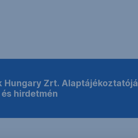
k Hungary Zrt. Alaptájékoztatój
, és hirdetmén