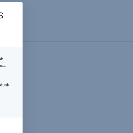
s
bb
ása
udunk