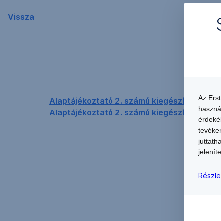
Vissza
Az Ers
Alaptájékoztató 2. számú kiegészítése
haszná
Alaptájékoztató 2. számú kiegészítésének
érdekéb
tevéken
juttath
jeleníte
Részle