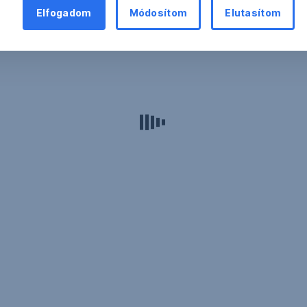
Elfogadom
Módosítom
Elutasítom