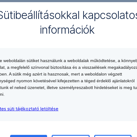
Sütibeállításokkal kapcsolato
információk
te weboldalán sütiket használunk a weboldalak működtetése, a könnye
lat, a megfelelő színvonal biztosítása és a visszaélések megakadályoz
 hirdetménye
en. A sütik még azért is hasznosak, mert a weboldalon végzett
ységed nyomon követésével kifejezetten a téged érdeklő ajánlatokról
atunk el neked üzenetet, illetve személyreszabott hirdetéseket is meg t
ni.
tes süti tájékoztató letöltése