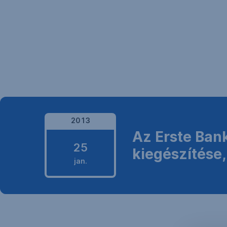
Navigáció
kihagyása
2013
Az Erste Ban
2013.
25
január
kiegészítése
25.
jan.