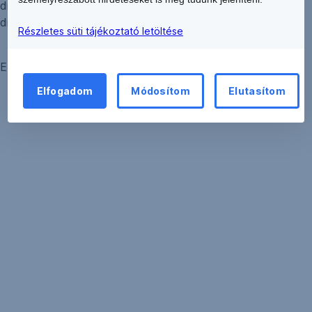
díjfelszámítások korrekcióját, az ügyfeleknek történő
díjvisszafizetést 2014. április 30-ig teljesíti.
Részletes süti tájékoztató letöltése
ERSTE BANK HUNGARY Zrt.
Elfogadom
Módosítom
Elutasítom