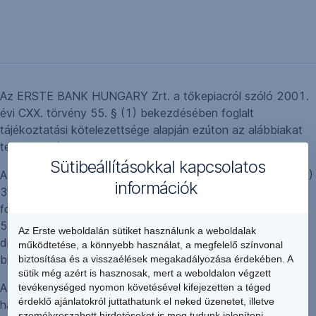
Az ERSTE BANK HUNGARY Zrt. a tőkepiacról szóló 2001.
évi CXX. törvény 55. § (1) bekezdésében foglalt
tájékoztatási kötelezettsége alapján ezúton az alábbiakat
teszi közzé.
Sütibeállításokkal kapcsolatos
A Magyar Nemzeti Bank Pénzügyi Stabilitási Tanácsa (PST)
információk
35 pénzügyi szervezetre közel 1,2 milliárd forint
fogyasztóvédelmi bírságot szabott ki. Az MNB H-FH-I-B-
59/2014. számú határozatában jogszerűtlennek tartott
Az Erste weboldalán sütiket használunk a weboldalak
díjtételek miatt az Erste Bank Hungary Zrt.-t 98 millió forint
működtetése, a könnyebb használat, a megfelelő színvonal
bírsággal sújtotta.
biztosítása és a visszaélések megakadályozása érdekében. A
sütik még azért is hasznosak, mert a weboldalon végzett
Az Erste Bank Hungary Zrt. határidőre végrehajtja az MNB
tevékenységed nyomon követésével kifejezetten a téged
érdeklő ajánlatokról juttathatunk el neked üzenetet, illetve
határozatában szereplő, jogsértőnek minősített
személyreszabott hirdetéseket is meg tudunk jeleníteni.