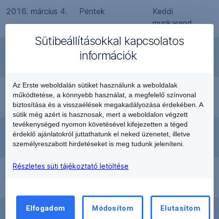
2016. március 4.
Péntek
Keddi
munkarend
Sütibeállításokkal kapcsolatos
2016. március 5.
Szombat
Pénteki
információk
munkarend
Az Erste weboldalán sütiket használunk a weboldalak
2016. március
Szombat
Szombati
működtetése, a könnyebb használat, a megfelelő színvonal
12.
munkarend*
biztosítása és a visszaélések megakadályozása érdekében. A
sütik még azért is hasznosak, mert a weboldalon végzett
tevékenységed nyomon követésével kifejezetten a téged
2016. március
Hétfő
Pihenőnap
érdeklő ajánlatokról juttathatunk el neked üzenetet, illetve
14.
személyreszabott hirdetéseket is meg tudunk jeleníteni.
Részletes süti tájékoztató letöltése
2016. március
Kedd
Munkaszüneti
15.
nap
Elfogadom
Módosítom
Elutasítom
2016. március
Hétfő
Munkaszüneti