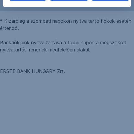
28.
nap
* Kizárólag a szombati napokon nyitva tartó fiókok esetén
értendő.
Bankfiókjaink nyitva tartása a többi napon a megszokott
nyitvatartási rendnek megfelelően alakul.
ERSTE BANK HUNGARY Zrt.