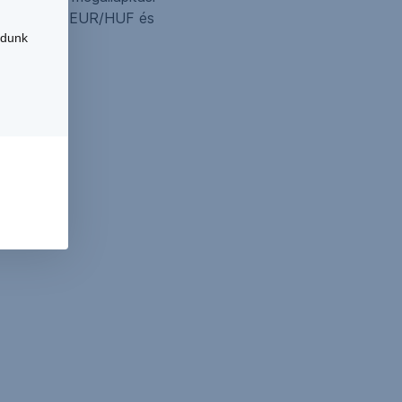
rtve a 297 EUR/HUF és
udunk