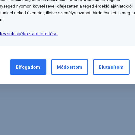
 297 EUR/HUF és 318 EUR/HUF árfolyamsávon belül (beleé
ységed nyomon követésével kifejezetten a téged érdeklő ajánlatokról
atunk el neked üzenetet, illetve személyreszabott hirdetéseket is meg t
ni.
tes süti tájékoztató letöltése
Elfogadom
Módosítom
Elutasítom