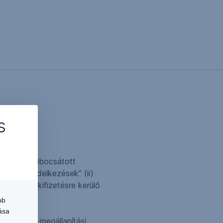
s
ításáról
az általa kibocsátott
üggő rendelkezések” (ii)
őszakra a kifizetésre kerülő
bb
ása
s árfolyam-megállapítási