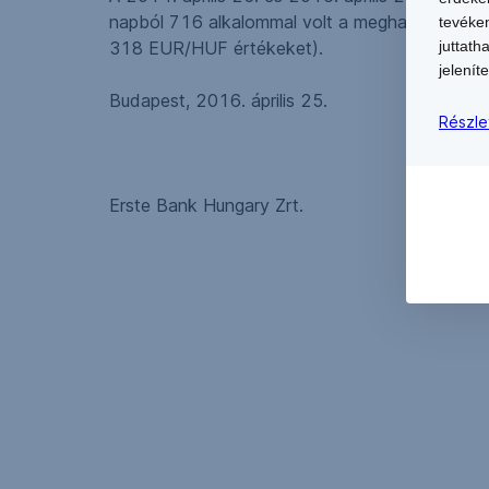
napból 716 alkalommal volt a meghatározott
tevéken
juttath
318 EUR/HUF értékeket).
jeleníte
Budapest, 2016. április 25.
Részle
Erste Bank Hungary Zrt.