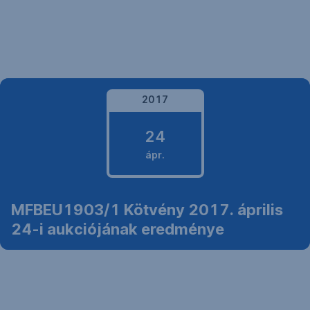
Navigáció
kihagyása
2017
24
ápr.
2017.
MFBEU1903/1 Kötvény 2017. április
április
24-i aukciójának eredménye
24.