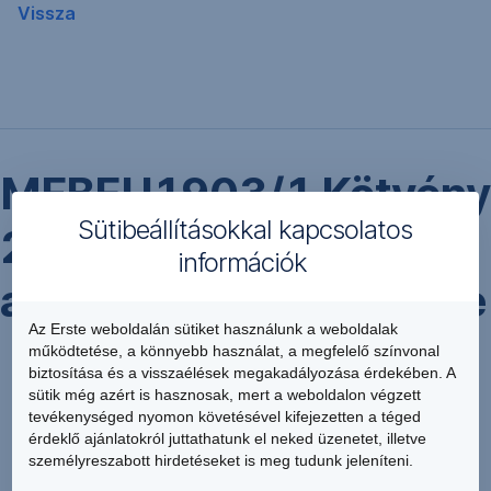
Vissza
MFBEU1903/1 Kötvény
Sütibeállításokkal kapcsolatos
2017. április 24-i
információk
aukciójának eredménye
Az Erste weboldalán sütiket használunk a weboldalak
működtetése, a könnyebb használat, a megfelelő színvonal
biztosítása és a visszaélések megakadályozása érdekében. A
sütik még azért is hasznosak, mert a weboldalon végzett
tevékenységed nyomon követésével kifejezetten a téged
érdeklő ajánlatokról juttathatunk el neked üzenetet, illetve
Letöltés
személyreszabott hirdetéseket is meg tudunk jeleníteni.