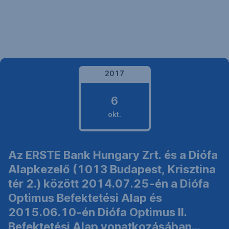
Navigáció
kihagyása
2017
6
okt.
2017.
Az ERSTE Bank Hungary Zrt. és a Diófa
október
Alapkezelő (1013 Budapest, Krisztina
6.
tér 2.) között 2014.07.25-én a Diófa
Optimus Befektetési Alap és
2015.06.10-én Diófa Optimus II.
Befektetési Alap vonatkozásában