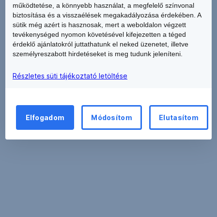
működtetése, a könnyebb használat, a megfelelő színvonal
biztosítása és a visszaélések megakadályozása érdekében. A
sütik még azért is hasznosak, mert a weboldalon végzett
tevékenységed nyomon követésével kifejezetten a téged
érdeklő ajánlatokról juttathatunk el neked üzenetet, illetve
Diófa Optimus Befektetési Alap
személyreszabott hirdetéseket is meg tudunk jeleníteni.
Részletes süti tájékoztató letöltése
Elfogadom
Módosítom
Elutasítom
Diófa Optimus II. Befektetési Alap