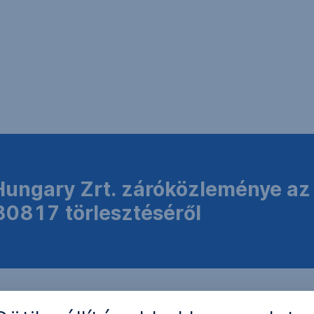
ungary Zrt. záróközleménye az
0817 törlesztéséről