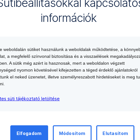
Sütibeállításokkal kapcsolato
információk
te weboldalán sütiket használunk a weboldalak működtetése, a könnye
Letöltés
lat, a megfelelő színvonal biztosítása és a visszaélések megakadályoz
,
en. A sütik még azért is hasznosak, mert a weboldalon végzett
Új
ységed nyomon követésével kifejezetten a téged érdeklő ajánlatokról
ablakban
atunk el neked üzenetet, illetve személyreszabott hirdetéseket is meg t
nyílik
ni.
meg
tes süti tájékoztató letöltése
Elfogadom
Módosítom
Elutasítom