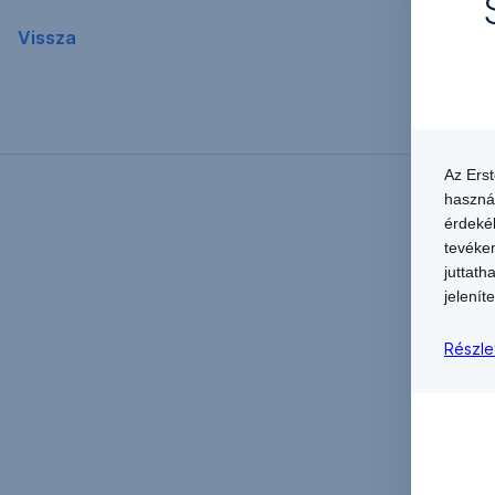
Vissza
Az Ers
haszná
érdekéb
tevéken
juttath
jeleníte
Részle