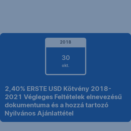
Navigáció
kihagyása
2018
30
okt.
2018.
2,40% ERSTE USD Kötvény 2018-
október
2021 Végleges Feltételek elnevezésű
30.
dokumentuma és a hozzá tartozó
Nyilvános Ajánlattétel