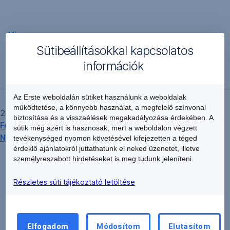
Vissza
Sütibeállításokkal kapcsolatos
információk
Az Erste weboldalán sütiket használunk a weboldalak
működtetése, a könnyebb használat, a megfelelő színvonal
2,40% ERSTE USD Kötvény 2018-2021
Végleges
biztosítása és a visszaélések megakadályozása érdekében. A
Feltételek
elnevezésű dokumentuma és a hozzá tartozó
sütik még azért is hasznosak, mert a weboldalon végzett
Nyilvános Ajánlattétel
tevékenységed nyomon követésével kifejezetten a téged
érdeklő ajánlatokról juttathatunk el neked üzenetet, illetve
személyreszabott hirdetéseket is meg tudunk jeleníteni.
Részletes süti tájékoztató letöltése
Elfogadom
Módosítom
Elutasítom