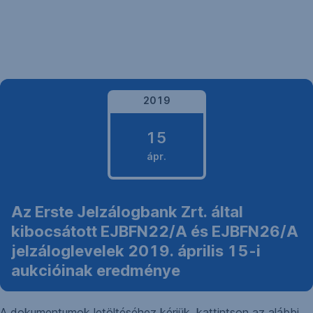
Navigáció
kihagyása
2019
15
ápr.
2019.
Az Erste Jelzálogbank Zrt. által
április
kibocsátott EJBFN22/A és EJBFN26/A
15.
jelzáloglevelek 2019. április 15-i
aukcióinak eredménye
A dokumentumok letöltéséhez kérjük, kattintson az alábbi