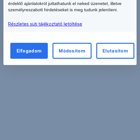
érdeklő ajánlatokról juttathatunk el neked üzenetet, illetve
személyreszabott hirdetéseket is meg tudunk jeleníteni.
Vissza
Részletes süti tájékoztató letöltése
Elfogadom
Módosítom
Elutasítom