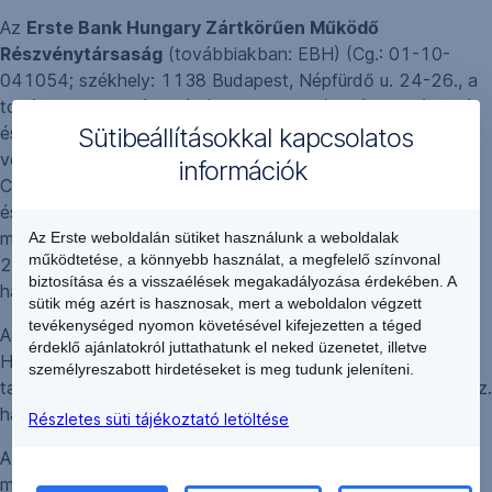
Az
Erste Bank Hungary Zártkörűen Működő
Részvénytársaság
(továbbiakban: EBH) (Cg.: 01-10-
041054; székhely: 1138 Budapest, Népfürdő u. 24-26., a
továbbiakban: „Társaság”) – a befektetési vállalkozásokról
Sütibeállításokkal kapcsolatos
és az árutőzsdei szolgáltatókról, valamint az általuk
végezhető tevékenységek szabályairól szóló 2007. évi
információk
CXXXVIII. törvény 123. § (1) bekezdés d) és g) pontjában
és az egyéb jogszabályokban foglalt előírásoknak
megfelelve – ezúton közzéteszi, hogy az EBH Közgyűlése
Az Erste weboldalán sütiket használunk a weboldalak
működtetése, a könnyebb használat, a megfelelő színvonal
2020. március 31-én az alábbi tartalmú írásbeli
biztosítása és a visszaélések megakadályozása érdekében. A
határozatokat hozta:
sütik még azért is hasznosak, mert a weboldalon végzett
tevékenységed nyomon követésével kifejezetten a téged
A Társaság Közgyűlése tudomásul vette, hogy Alexandra
érdeklő ajánlatokról juttathatunk el neked üzenetet, illetve
Habeler-Drabek a Társaságnál betöltött igazgatósági
személyreszabott hirdetéseket is meg tudunk jeleníteni.
tagságáról 2020. március 31-i hatállyal lemond (2/2020. sz.
határozat).
Részletes süti tájékoztató letöltése
A Társaság Közgyűlése 2020. március 31. napján
megválasztotta Karin Svobodát a Társaság