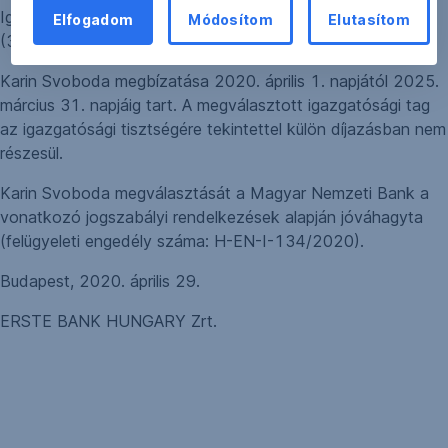
Igazgatóságának külső tagjává, 2020. április 1-i hatállyal
Elfogadom
Módosítom
Elutasítom
(3/2020. sz. határozat).
Karin Svoboda megbízatása 2020. április 1. napjától 2025.
március 31. napjáig tart. A megválasztott igazgatósági tag
az igazgatósági tisztségére tekintettel külön díjazásban nem
részesül.
Karin Svoboda megválasztását a Magyar Nemzeti Bank a
vonatkozó jogszabályi rendelkezések alapján jóváhagyta
(felügyeleti engedély száma: H-EN-I-134/2020).
Budapest, 2020. április 29.
ERSTE BANK HUNGARY Zrt.