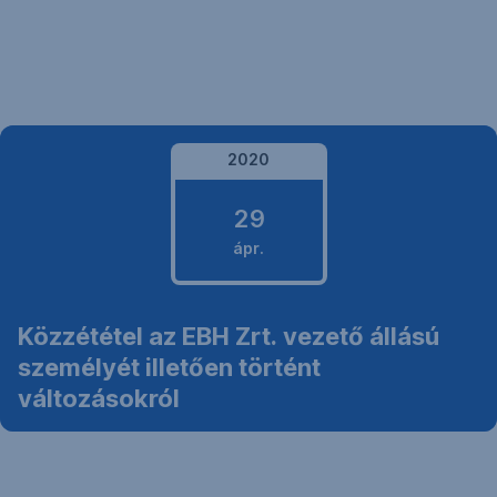
Navigáció
kihagyása
2020
29
ápr.
2020.
Közzététel az EBH Zrt. vezető állású
április
személyét illetően történt
29.
változásokról