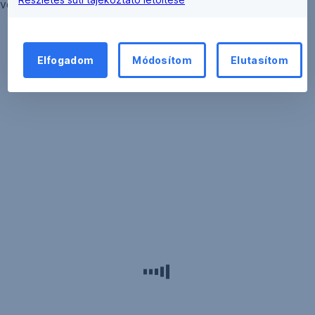
vezérigazgató-helyettes)
Elfogadom
Módosítom
Elutasítom