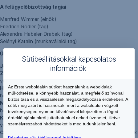
A felügyelőbizottság tagjai
Manfred Wimmer (elnök)
Friedrich Rödler (tag)
Alexandra Habeler-Drabek (tag)
Selényi Katalin (munkavállalói tag)
Ügyvezetők
Sütibeállításokkal kapcsolatos
Jelasity Radován
(elnök-vezérigazgató)
információk
Zsiga Krisztina
(ügyvezető, Kockázatkezelési
vezérigazgató-helyettes)
Az Erste weboldalán sütiket használunk a weboldalak
Harmati László
(ügyvezető, Lakossági vezérigazgató-
működtetése, a könnyebb használat, a megfelelő színvonal
helyettes)
biztosítása és a visszaélések megakadályozása érdekében. A
Manfred Schmid
(ügyvezető, Pénzügyi vezérigazgató-
sütik még azért is hasznosak, mert a weboldalon végzett
helyettes)
tevékenységed nyomon követésével kifejezetten a téged
Kaliszky András
(ügyvezető, Informatikai és Operációs
érdeklő ajánlatokról juttathatunk el neked üzenetet, illetve
személyreszabott hirdetéseket is meg tudunk jeleníteni.
vezérigazgató-helyettes)
Cselovszki Róbert
(ügyvezető, Vállalati és Pénzügyi Piacok
Részletes süti tájékoztató letöltése