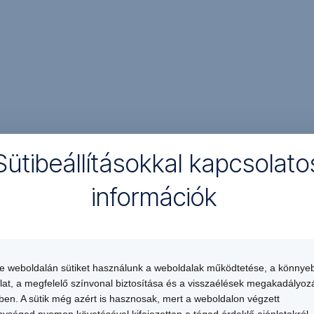
PDF (712 KB)
PDF (1 MB)
PDF (215 KB)
PDF (176 KB)
PDF (805 KB)
PDF (923 KB)
PDF (669 KB)
PDF (750 KB)
Sütibeállításokkal kapcsolato
PDF (764 KB)
PDF (761 KB)
információk
PDF (657 KB)
PDF (611 KB)
PDF (705 KB)
PDF (717 KB)
PDF (582 KB)
te weboldalán sütiket használunk a weboldalak működtetése, a könnye
PDF (79 KB)
lat, a megfelelő színvonal biztosítása és a visszaélések megakadályoz
en. A sütik még azért is hasznosak, mert a weboldalon végzett
PDF (139 KB)
ységed nyomon követésével kifejezetten a téged érdeklő ajánlatokról