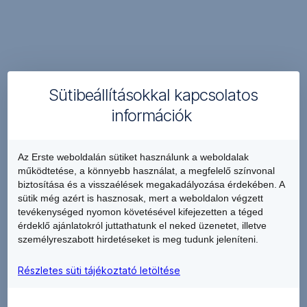
PDF
Független Könyvvizsgálói Jelentés
PDF (265 KB)
,
2024
PDF
,
Annual Report 2024
PDF (3 MB)
PDF
,
Éves beszámoló 2024
PDF (2 MB)
PDF
,
Independent Auditor's Report 2023
PDF (339 KB)
Sütibeállításokkal kapcsolatos
PDF
Független Könyvvizsgálói Jelentés
PDF (387 KB)
információk
,
2023
PDF
,
Annual Report 2023
PDF (4 MB)
PDF
,
Éves beszámoló 2023
PDF (3 MB)
Az Erste weboldalán sütiket használunk a weboldalak
PDF
működtetése, a könnyebb használat, a megfelelő színvonal
biztosítása és a visszaélések megakadályozása érdekében. A
sütik még azért is hasznosak, mert a weboldalon végzett
tevékenységed nyomon követésével kifejezetten a téged
Securities Note
érdeklő ajánlatokról juttathatunk el neked üzenetet, illetve
személyreszabott hirdetéseket is meg tudunk jeleníteni.
,
Securities Note 2025.11.28.
PDF (5 MB)
Részletes süti tájékoztató letöltése
PDF
,
Securities Note 2024.11.29.
PDF (17 MB)
PDF
,
Securities Note 2023.12.04.
PDF (3 MB)