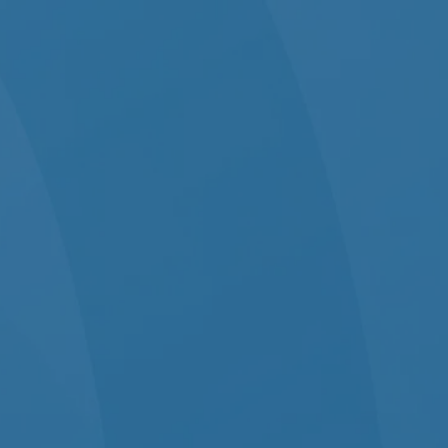
Navigáció
kihagyása