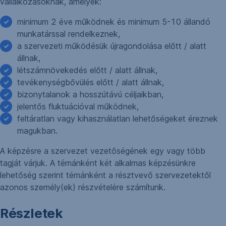
vállalkozásoknak, amelyek:
minimum 2 éve működnek és minimum 5-10 állandó
munkatárssal rendelkeznek,
a szervezeti működésük újragondolása előtt / alatt
állnak,
létszámnövekedés előtt / alatt állnak,
tevékenységbővülés előtt / alatt állnak,
bizonytalanok a hosszútávú céljaikban,
jelentős fluktuációval működnek,
feltáratlan vagy kihasználatlan lehetőségeket éreznek
magukban.
A képzésre a szervezet vezetőségének egy vagy több
tagját várjuk. A témánként két alkalmas képzésünkre
lehetőség szerint témánként a résztvevő szervezetektől
azonos személy(ek) részvételére számítunk.
Részletek