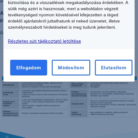
át az ERSTE Alapítvány finanszírozza.
biztosítása és a visszaélések megakadályozása érdekében. A
sütik még azért is hasznosak, mert a weboldalon végzett
A képzések minimum 5, maximum 12 résztvevővel
tevékenységed nyomon követésével kifejezetten a téged
indulnak.
érdeklő ajánlatokról juttathatunk el neked üzenetet, illetve
személyreszabott hirdetéseket is meg tudunk jeleníteni.
A
képzések részletes tematikája
, napi bontásban:
Részletes süti tájékoztató letöltése
Önkéntesmenedzsment:
Elfogadom
Módosítom
Elutasítom