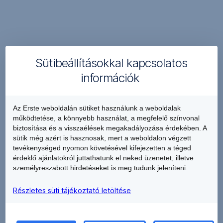
lakás vásárlás
KB)
PDF
PDF
Otthon Start kölcsönszerződés új lakás
(392
,
vásárlás
KB)
PDF
PDF
Sütibeállításokkal kapcsolatos
Piaci kölcsönszerződés hitelkiváltás_fix
(344
,
kamatozású
információk
KB)
PDF
PDF
Piaci kölcsönszerződés vásárlás_10 éves
(366
Az Erste weboldalán sütiket használunk a weboldalak
,
kamatperiódus
KB)
működtetése, a könnyebb használat, a megfelelő színvonal
PDF
biztosítása és a visszaélések megakadályozása érdekében. A
PDF
sütik még azért is hasznosak, mert a weboldalon végzett
,
Szabad felhasználású jelzáloghitel
(341
tevékenységed nyomon követésével kifejezetten a téged
PDF
KB)
érdeklő ajánlatokról juttathatunk el neked üzenetet, illetve
PDF
személyreszabott hirdetéseket is meg tudunk jeleníteni.
,
Személyi kölcsön igénylő lap és szerződés
(345
PDF
KB)
Részletes süti tájékoztató letöltése
PDF
,
Zálogszerződés ingatlanra
(112