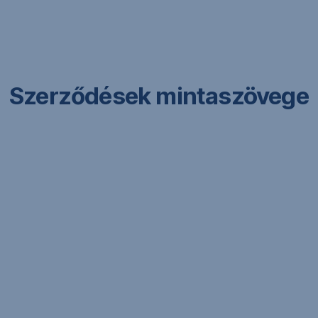
Navigáció
kihagyása
Szerződések mintaszövege
PDF
,
CSOK Plusz kölcsönszerződés bővítés
(456
PDF
KB)
PDF
,
CSOK Plusz kölcsönszerződés építés
(490
PDF
KB)
PDF
CSOK Plusz kölcsönszerződés használt lakás
(457
,
vásárlás
KB)
PDF
PDF
CSOK Plusz kölcsönszerződés új lakás
(437