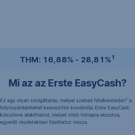
1
THM: 16,88% - 28,81%
Mi az az Erste EasyCash?
2
Ez egy olyan szolgáltatás, mellyel szabad hitelkeretedet
a
folyószámlahitelnél kedvezőbb kondíciójú Erste EasyCash
kölcsönné alakíthatod, melyet több hónapra elosztva,
egyenlő részletekben fizethetsz vissza.