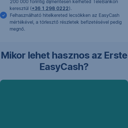
200 000 forintig díjmentesen kérheted TeleBankon
keresztül (
+36 1 298 0222
).
Felhasználható hitelkereted lecsökken az EasyCash
mértékével, a törlesztő részletek befizetésével pedig
megnő.
Mikor lehet hasznos az Erste
EasyCash?
Rögtön
készpénzre
van
szükséged
kedvező