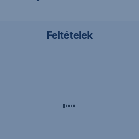
Feltételek
Reprezentatív
példa: