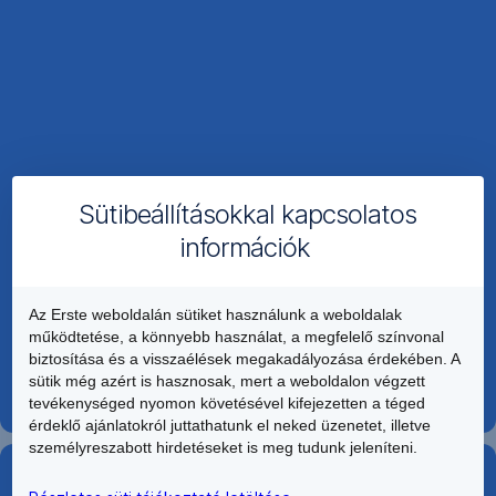
Appban
Lépj
be
a
Store
menüpontba,
Sütibeállításokkal kapcsolatos
ott
információk
koppints
a
Hitelekre,
Az Erste weboldalán sütiket használunk a weboldalak
majd
működtetése, a könnyebb használat, a megfelelő színvonal
az
biztosítása és a visszaélések megakadályozása érdekében. A
sütik még azért is hasznosak, mert a weboldalon végzett
Erste
tevékenységed nyomon követésével kifejezetten a téged
EasyCash
érdeklő ajánlatokról juttathatunk el neked üzenetet, illetve
csempére
személyreszabott hirdetéseket is meg tudunk jeleníteni.
és
George
a