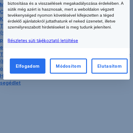
biztosítása és a visszaélések megakadályozása érdekében. A
Magatartási kódex
sütik még azért is hasznosak, mert a weboldalon végzett
Code of Conduct
tevékenységed nyomon követésével kifejezetten a téged
KHR Tájékoztató
érdeklő ajánlatokról juttathatunk el neked üzenetet, illetve
Tájékoztatás a felügyeleti felülvizsgálati folyamat
személyreszabott hirdetéseket is meg tudunk jeleníteni.
(SREP) keretében kiemelten kezelt kockázatos
portfóliók és a hozzájuk kapcsolódó többlet-tőke
Részletes süti tájékoztató letöltése
előírások alkalmazásáról a gépjármű-finanszírozásban
Tájékoztató a Pénzügyi Szervezetek Állami Felügyelete
(PSZÁF) által 2008-ban kiadott ajánlással
Elfogadom
Módosítom
Elutasítom
összefüggésben
Hitel és lízingtermék választó program – Felhasználói
segédlet