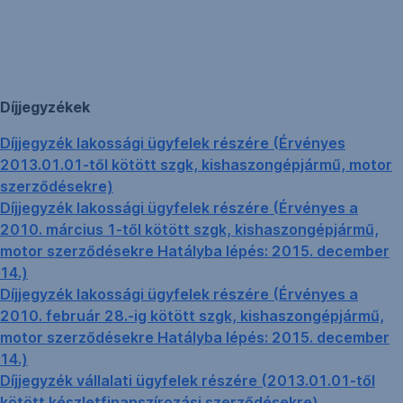
Navigáció
kihagyása
Díjjegyzékek
Díjjegyzék lakossági ügyfelek részére (Érvényes
2013.01.01-től kötött szgk, kishaszongépjármű, motor
szerződésekre)
Díjjegyzék lakossági ügyfelek részére (Érvényes a
2010. március 1-től kötött szgk, kishaszongépjármű,
motor szerződésekre Hatályba lépés: 2015. december
14.)
Díjjegyzék lakossági ügyfelek részére (Érvényes a
2010. február 28.-ig kötött szgk, kishaszongépjármű,
motor szerződésekre Hatályba lépés: 2015. december
14.)
Díjjegyzék vállalati ügyfelek részére (2013.01.01-től
kötött készletfinanszírozási szerződésekre)