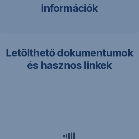
információk
Letölthető dokumentumok
és hasznos linkek
Letölthető
dokumentumok