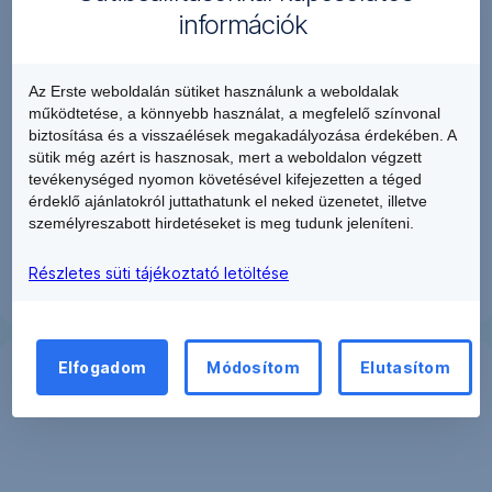
2
információk
munkanapon
belül
visszahívunk.
Az Erste weboldalán sütiket használunk a weboldalak
működtetése, a könnyebb használat, a megfelelő színvonal
biztosítása és a visszaélések megakadályozása érdekében. A
sütik még azért is hasznosak, mert a weboldalon végzett
tevékenységed nyomon követésével kifejezetten a téged
érdeklő ajánlatokról juttathatunk el neked üzenetet, illetve
személyreszabott hirdetéseket is meg tudunk jeleníteni.
Részletes süti tájékoztató letöltése
Elfogadom
Módosítom
Elutasítom
Foglalj
időpontot!