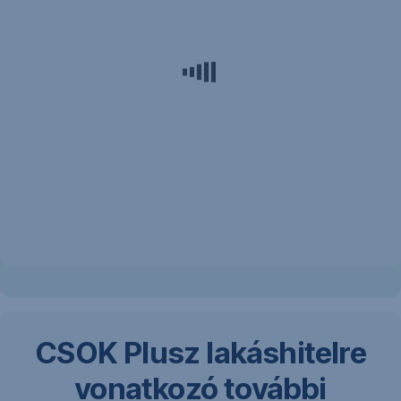
Örömmel
segítünk
Neked
egy
személyes
konzultáció
keretében.
CSOK Plusz lakáshitelre
vonatkozó további