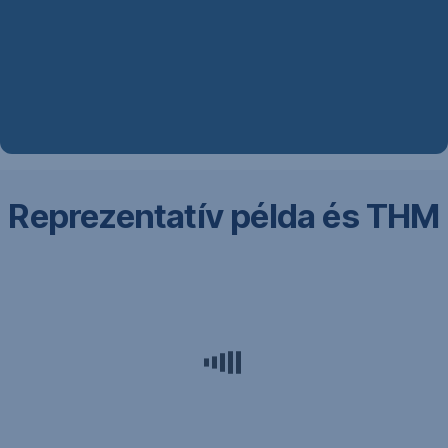
lehetőségéről,
kérj
visszahívást!
Reprezentatív példa és THM