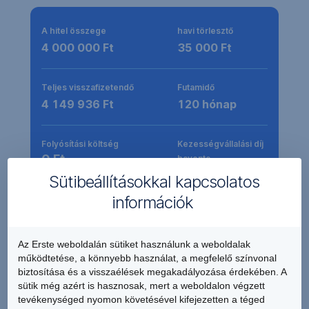
A hitel összege
havi törlesztő
4 000 000 Ft
35 000 Ft
Teljes visszafizetendő
Futamidő
4 149 936 Ft
120 hónap
Folyósítási költség
Kezességvállalási díj
0 Ft
havonta
1 667 Ft
Sütibeállításokkal kapcsolatos
információk
Kamat
Havi kezelési költség
0 %
0 %
Az Erste weboldalán sütiket használunk a weboldalak
működtetése, a könnyebb használat, a megfelelő színvonal
THM1
THM2
biztosítása és a visszaélések megakadályozása érdekében. A
(kamattámogatással)
(kamattámogatás
sütik még azért is hasznosak, mert a weboldalon végzett
0.74 %
nélkül)
tevékenységed nyomon követésével kifejezetten a téged