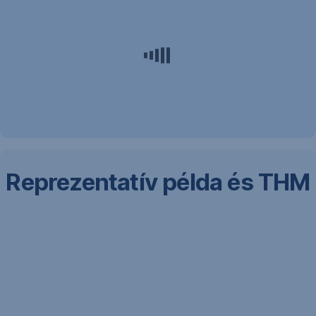
Reprezentatív példa és THM
*
A
Munkáshitelre
közölt
THM
értékeket