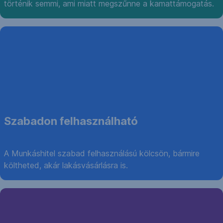
történik semmi, ami miatt megszűnne a kamattámogatás.
Szabadon felhasználható
A Munkáshitel szabad felhasználású kölcsön, bármire
költheted, akár lakásvásárlásra is.
Kölcsön
összege