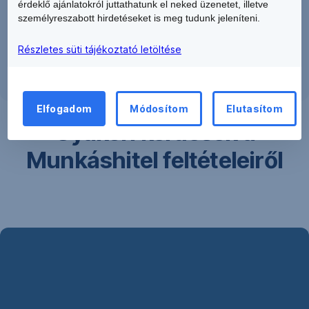
8.21 %
érdeklő ajánlatokról juttathatunk el neked üzenetet, illetve
személyreszabott hirdetéseket is meg tudunk jeleníteni.
Részletes süti tájékoztató letöltése
Elfogadom
Módosítom
Elutasítom
Gyakori kérdések a
Munkáshitel feltételeiről
Ne
maradj
le