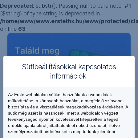
Deprecated
: substr(): Passing null to parameter #1
($string) of type string is deprecated in
/home/www/www.erstethx.hu/www/protected/clas
on line
63
Sütibeállításokkal kapcsolatos
információk
Az Erste weboldalán sütiket használunk a weboldalak
működtetése, a könnyebb használat, a megfelelő színvonal
biztosítása és a visszaélések megakadályozása érdekében. A
sütik még azért is hasznosak, mert a weboldalon végzett
tevékenységed nyomon követésével kifejezetten a téged
érdeklő ajánlatokról juttathatunk el neked üzenetet, illetve
Melyik hitel illik hozzád?
személyreszabott hirdetéseket is meg tudunk jeleníteni.