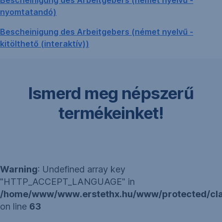
Bescheinigung des Arbeitgebers (német nyelvű -
nyomtatandó)
Bescheinigung des Arbeitgebers (német nyelvű -
kitölthető (interaktív))
Ismerd meg népszerű
termékeinket!
Warning
: Undefined array key
"HTTP_ACCEPT_LANGUAGE" in
/home/www/www.erstethx.hu/www/protected/clas
on line
63