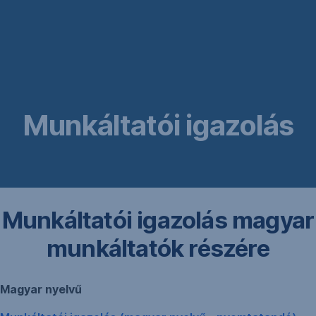
Navigáció
Ugrás
Ugrás
kihagyása
ide
ide
Magyar
Külföldi
munkáltatók
munkáltatók
részére
részére
Munkáltatói igazolás
Munkáltatói igazolás magyar
munkáltatók részére
Magyar nyelvű