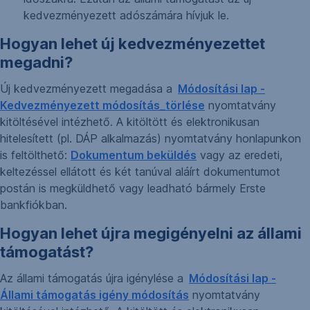
kedvezményezett adószámára hívjuk le.
Hogyan lehet új kedvezményezettet
megadni?
Új kedvezményezett megadása a
Módosítási lap -
Kedvezményezett módosítás_törlése
nyomtatvány
kitöltésével intézhető. A kitöltött és elektronikusan
hitelesített (pl. DÁP alkalmazás) nyomtatvány honlapunkon
is feltölthető:
Dokumentum beküldés
vagy az eredeti,
keltezéssel ellátott és két tanúval aláírt dokumentumot
postán is megküldhető vagy leadható bármely Erste
bankfiókban.
Hogyan lehet újra megigényelni az állami
támogatást?
Az állami támogatás újra igénylése a
Módosítási lap -
Állami támogatás igény módosítás
nyomtatvány