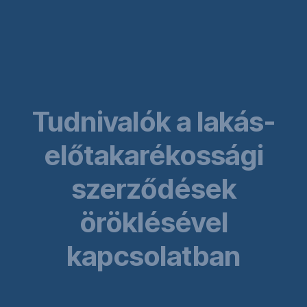
Navigáció
Ugrás
Ugrás
kihagyása
ide
ide
Elhunyt
Elhunyt
a
a
szerződő
kedvezményezett
Tudnivalók a lakás-
előtakarékossági
szerződések
öröklésével
kapcsolatban