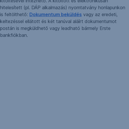
kitöltésével intézhető. A kitöltött és elektronikusan
hitelesített (pl. DÁP alkalmazás) nyomtatvány honlapunkon
is feltölthető:
Dokumentum beküldés
vagy az eredeti,
keltezéssel ellátott és két tanúval aláírt dokumentumot
postán is megküldhető vagy leadható bármely Erste
bankfiókban.