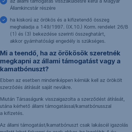
az állami támogatás visszaküldésre kerül a Magyar
Államkincstár részére
ha kiskorú az örökös és a kifizetendő összeg
meghaladja a 149/1997. (IX.10.) Korm. rendelet 26/B
(1) és (3) bekezdése szerinti összeghatárt,
akkor gyámhatósági engedély is szükséges.
Mi a teendő, ha az örökösök szeretnék
megkapni az állami támogatást vagy a
kamatbónuszt?
Ebben az esetben mindenképpen kérniük kell az örökölt
szerződés átírását saját nevükre.
Miután Társaságunk visszaigazolta a szerződést átírását,
utána kérhető állami támogatással/kamatbónusszal
a kifizetés.
Az állami támogatást/kamatbónuszt csak lakáscél igazolás