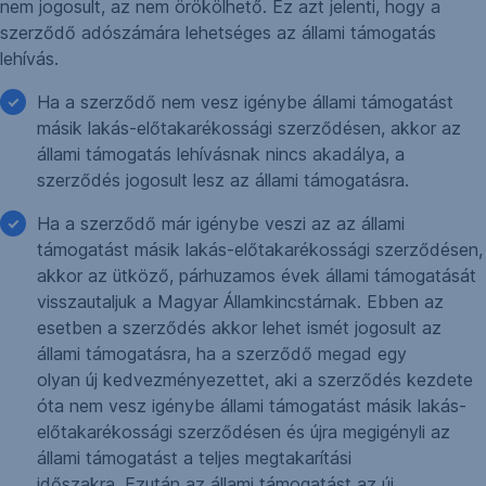
nem jogosult, az nem örökölhető. Ez azt jelenti, hogy a
szerződő adószámára lehetséges az állami támogatás
lehívás.
Ha a szerződő nem vesz igénybe állami támogatást
másik lakás-előtakarékossági szerződésen, akkor az
állami támogatás lehívásnak nincs akadálya, a
szerződés jogosult lesz az állami támogatásra.
Ha a szerződő már igénybe veszi az az állami
támogatást másik lakás-előtakarékossági szerződésen,
akkor az ütköző, párhuzamos évek állami támogatását
visszautaljuk a Magyar Államkincstárnak. Ebben az
esetben a szerződés akkor lehet ismét jogosult az
állami támogatásra, ha a szerződő megad egy
olyan új kedvezményezettet, aki a szerződés kezdete
óta nem vesz igénybe állami támogatást másik lakás-
előtakarékossági szerződésen és újra megigényli az
állami támogatást a teljes megtakarítási
időszakra. Ezután az állami támogatást az új