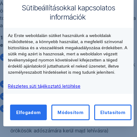
Az örökösöknek el kell dönteniük mit szeretnének az
Sütibeállításokkal kapcsolatos
örökölt szerződéssel, mert ez határozza meg, hogy mik a
információk
további lépések. Fontos, hogy minden örökösnek ugyanarra
a döntésre kell jutnia.
Az Erste weboldalán sütiket használunk a weboldalak
1. kérik az örökölt szerződés átírását a saját nevükre,
működtetése, a könnyebb használat, a megfelelő színvonal
ekkor
biztosítása és a visszaélések megakadályozása érdekében. A
sütik még azért is hasznosak, mert a weboldalon végzett
átörökítésre fog kerülni a szerződés és új
tevékenységed nyomon követésével kifejezetten a téged
szerződésszámokon fog folytatódni, ahol a szerződők
érdeklő ajánlatokról juttathatunk el neked üzenetet, illetve
az örökösök lesznek
személyreszabott hirdetéseket is meg tudunk jeleníteni.
átörökítésre kerül az állami támogatás/kamatbónusz
Részletes süti tájékoztató letöltése
kamatbónuszos szerződésnél a teljes kamatbónusz,
állami támogatásos szerződésnél a szerződő haláláig
Elfogadom
Módosítom
Elutasítom
lezárt megtakarítási évek után lehívott állami
támogatás (a haláleset utáni évekre már az
örökösök adószámára kerül majd lehívásra)