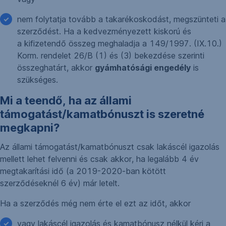
nem folytatja tovább a takarékoskodást, megszünteti a
szerződést. Ha a kedvezményezett kiskorú és
a kifizetendő összeg meghaladja a 149/1997. (IX.10.)
Korm. rendelet 26/B (1) és (3) bekezdése szerinti
összeghatárt, akkor
gyámhatósági engedély
is
szükséges.
Mi a teendő, ha az állami
támogatást/kamatbónuszt is szeretné
megkapni?
Az állami támogatást/kamatbónuszt csak lakáscél igazolás
mellett lehet felvenni és csak akkor, ha legalább 4 év
megtakarítási idő (a 2019-2020-ban kötött
szerződéseknél 6 év) már letelt.
Ha a szerződés még nem érte el ezt az időt, akkor
vagy lakáscél igazolás és kamatbónusz nélkül kéri a