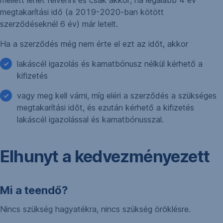
mellett lehet felvenni és csak akkor, ha legalább 4 év
megtakarítási idő (a 2019-2020-ban kötött
szerződéseknél 6 év) már letelt.
Ha a szerződés még nem érte el ezt az időt, akkor
lakáscél igazolás és kamatbónusz nélkül kérhető a
kifizetés
vagy meg kell várni, míg eléri a szerződés a szükséges
megtakarítási időt, és ezután kérhető a kifizetés
lakáscél igazolással és kamatbónusszal.
Elhunyt a kedvezményezett
Mi a teendő?
Nincs szükség hagyatékra, nincs szükség öröklésre.