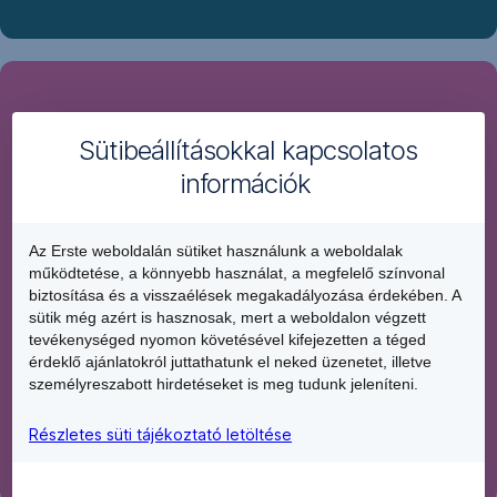
Diákoknak
már
Sütibeállításokkal kapcsolatos
akár
információk
havi
2000
Ft
Az Erste weboldalán sütiket használunk a weboldalak
jóváírás
működtetése, a könnyebb használat, a megfelelő színvonal
után
biztosítása és a visszaélések megakadályozása érdekében. A
is
sütik még azért is hasznosak, mert a weboldalon végzett
tevékenységed nyomon követésével kifejezetten a téged
jár
érdeklő ajánlatokról juttathatunk el neked üzenetet, illetve
a
személyreszabott hirdetéseket is meg tudunk jeleníteni.
kedvezőbb
kamat.
Részletes süti tájékoztató letöltése