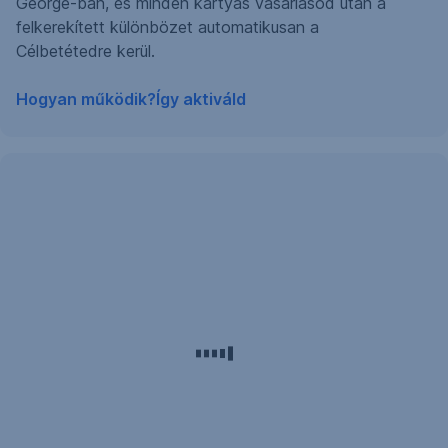
George-ban, és minden kártyás vásárlásod után a
felkerekített különbözet automatikusan a
Célbetétedre kerül.
Hogyan működik?
Így aktiváld
Új
funkció
a
George
App
FIT
menüjében:
célok
és