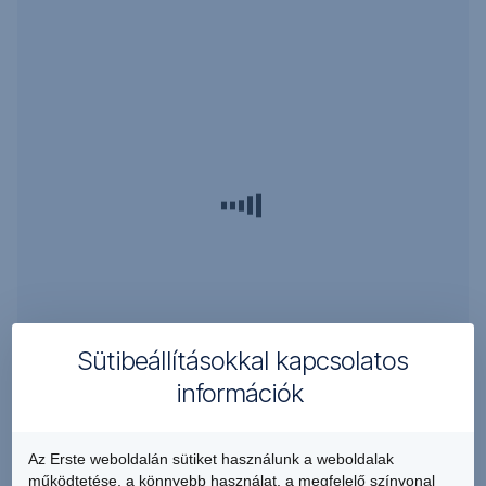
Vállalati
ügyfelek
részére:
+36 1 298 0223
Sütibeállításokkal kapcsolatos
információk
A
Az Erste weboldalán sütiket használunk a weboldalak
bankkártya
működtetése, a könnyebb használat, a megfelelő színvonal