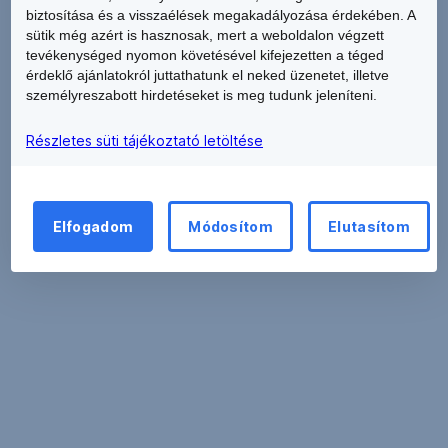
biztosítása és a visszaélések megakadályozása érdekében. A
letiltásához
sütik még azért is hasznosak, mert a weboldalon végzett
nem
tevékenységed nyomon követésével kifejezetten a téged
szükséges
érdeklő ajánlatokról juttathatunk el neked üzenetet, illetve
TeleBank
személyreszabott hirdetéseket is meg tudunk jeleníteni.
azonosítóval
és
Részletes süti tájékoztató letöltése
TPIN
kóddal
bejelentkezned.
Elfogadom
Módosítom
Elutasítom
A
kártya
letiltásához
16
jegyű
kártyaszámodat,
George-
ennek
hiányában
ban
nevedet