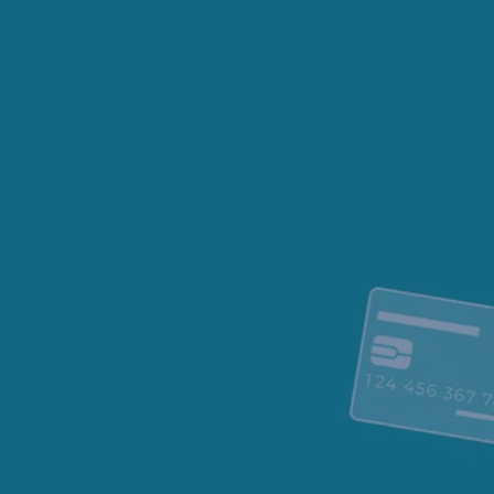
Navigáció
kihagyása