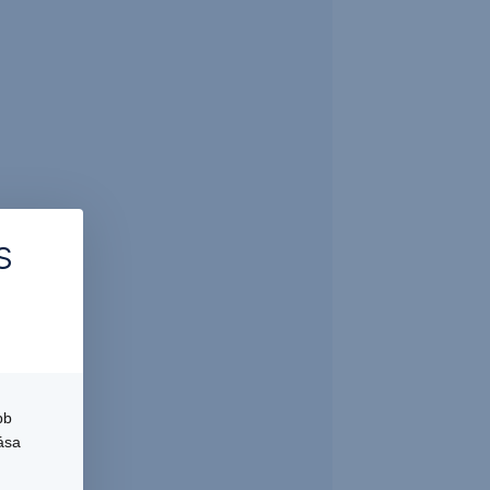
s
bb
ása