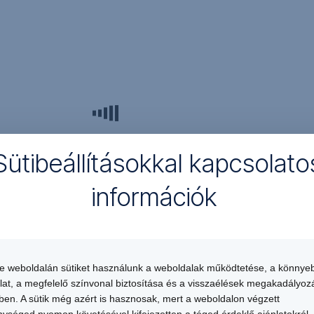
Sütibeállításokkal kapcsolato
információk
te weboldalán sütiket használunk a weboldalak működtetése, a könnye
Kiemelt
Kisvállalkozó
lat, a megfelelő színvonal biztosítása és a visszaélések megakadályoz
ügyfél
ügyfél
en. A sütik még azért is hasznosak, mert a weboldalon végzett
vagyok
vagyok
ységed nyomon követésével kifejezetten a téged érdeklő ajánlatokról