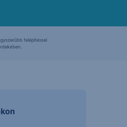
gyszerűbb felépítéssel
érdekében.
okon