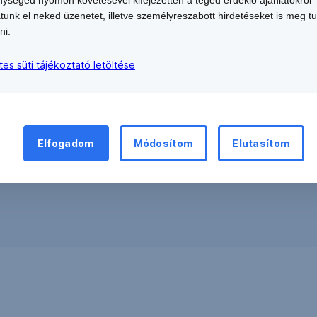
(Prémium,
atunk el neked üzenetet, illetve személyreszabott hirdetéseket is meg t
ni.
Erste
World,
tes süti tájékoztató letöltése
Private
Banking)
Elfogadom
Módosítom
Elutasítom