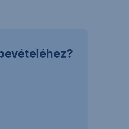
ybevételéhez?