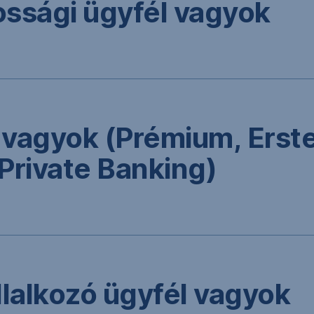
ssági ügyfél vagyok
 vagyok (Prémium, Erst
Private Banking)
llal­kozó ügyfél vagyok