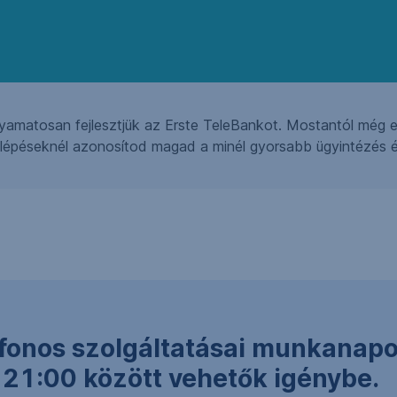
yamatosan fejlesztjük az Erste TeleBankot. Mostantól még e
ő lépéseknél azonosítod magad a minél gyorsabb ügyintézés 
efonos szolgáltatásai munkanap
 21:00 között vehetők igénybe.