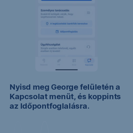
Nyisd meg George felületén a
Vá
Kapcsolat menüt, és koppints
in
az Időpontfoglalásra.