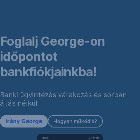
Navigáció
Ugrás
Ugrás
Ugrás
kihagyása
ide
ide
ide
Foglalás
Foglalás
Gyakori
Foglalj George-on
George-
új
kérdések
on
ügyfélként
időpontot
bankfiókjainkba!
Banki ügyintézés várakozás és sorban
állás nélkül
Irány George
Hogyan működik?