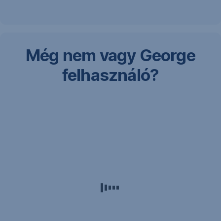
Még nem vagy George
felhasználó?
Ebben
az
esetben az
online
felületünkön
keresztül
tudsz
időpontot
foglalni