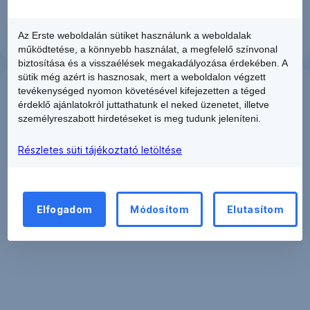
Az Erste weboldalán sütiket használunk a weboldalak
működtetése, a könnyebb használat, a megfelelő színvonal
biztosítása és a visszaélések megakadályozása érdekében. A
sütik még azért is hasznosak, mert a weboldalon végzett
tevékenységed nyomon követésével kifejezetten a téged
Válaszd
érdeklő ajánlatokról juttathatunk el neked üzenetet, illetve
ki
személyreszabott hirdetéseket is meg tudunk jeleníteni.
a
szolgáltatást
Részletes süti tájékoztató letöltése
Elfogadom
Módosítom
Elutasítom