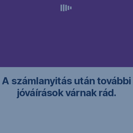
Vásárolj.
A számlanyitás után további
jóváírások várnak rád.​
Akció
időszaka:
2026.