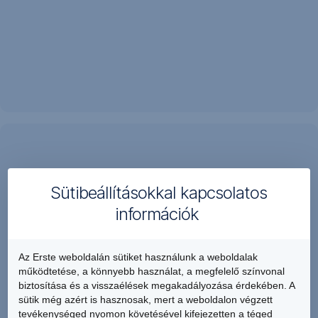
Aktiváld
a
Kerekítőt,
és
minden
kártyás
vásárlásod
után
Segít
a
kordában
felkerekített
tartani
különbözet
Sütibeállításokkal kapcsolatos
automatikusan
a
a
információk
költéseidet
Célbetétedre
kerül.
A
Az Erste weboldalán sütiket használunk a weboldalak
Kiemelt
működtetése, a könnyebb használat, a megfelelő színvonal
csempékkel
biztosítása és a visszaélések megakadályozása érdekében. A
sütik még azért is hasznosak, mert a weboldalon végzett
kövesd
tevékenységed nyomon követésével kifejezetten a téged