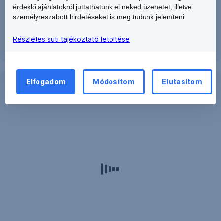
a
érdeklő ajánlatokról juttathatunk el neked üzenetet, illetve
havi
személyreszabott hirdetéseket is meg tudunk jeleníteni.
kiadásokat
és
Részletes süti tájékoztató letöltése
bevételeket,
állíts
be
Elfogadom
Módosítom
Elutasítom
költségkeretet,
és
George
figyelmeztet,
ha
túlléped.
Emeld
ki
a
számodra
fontos
kategóriákat,