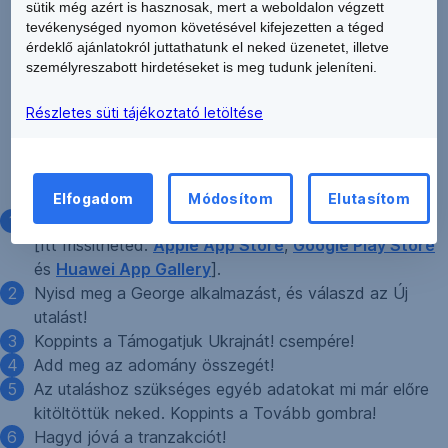
sütik még azért is hasznosak, mert a weboldalon végzett
tevékenységed nyomon követésével kifejezetten a téged
érdeklő ajánlatokról juttathatunk el neked üzenetet, illetve
személyreszabott hirdetéseket is meg tudunk jeleníteni.
Részletes süti tájékoztató letöltése
George App
Elfogadom
Módosítom
Elutasítom
Használd a George alkalmazás legújabb verzióját!
[Itt frissítheted:
Apple App Store
,
Google Play Store
és
Huawei App Gallery
].
Nyisd meg a George alkalmazást, és válaszd az Új
utalást!
Koppints a Támogatjuk Ukrajnát! csempére!
Add meg az adomány összegét!
Az utaláshoz szükséges egyéb adatokat mi már előre
kitöltöttük neked. Koppints a Tovább gombra!
Hagyd jóvá a tranzakciót!