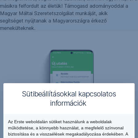
másikra felfordult az életük! Támogasd adományoddal a
Magyar Máltai Szeretetszolgálat munkáját, akik
segítséget nyújtanak a Magyarországra érkező
menekülteknek.
Sütibeállításokkal kapcsolatos
információk
Az Erste weboldalán sütiket használunk a weboldalak
működtetése, a könnyebb használat, a megfelelő színvonal
biztosítása és a visszaélések megakadályozása érdekében. A