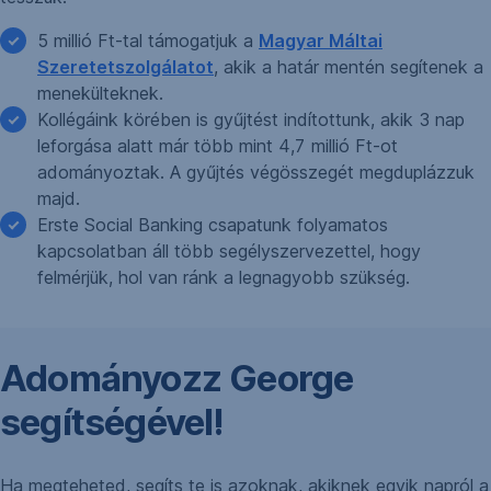
5 millió Ft-tal támogatjuk a
Magyar Máltai
Szeretetszolgálatot
, akik a határ mentén segítenek a
menekülteknek.
Kollégáink körében is gyűjtést indítottunk, akik 3 nap
leforgása alatt már több mint 4,7 millió Ft-ot
adományoztak. A gyűjtés végösszegét megduplázzuk
majd.
Erste Social Banking csapatunk folyamatos
kapcsolatban áll több segélyszervezettel, hogy
felmérjük, hol van ránk a legnagyobb szükség.
Adományozz George
segítségével!
Ha megteheted, segíts te is azoknak, akiknek egyik napról a