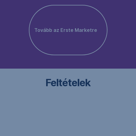
Tovább az Erste Marketre
,
Új
ablakban
nyílik
meg
Feltételek
A
jelen
oldalon
szereplő
információk