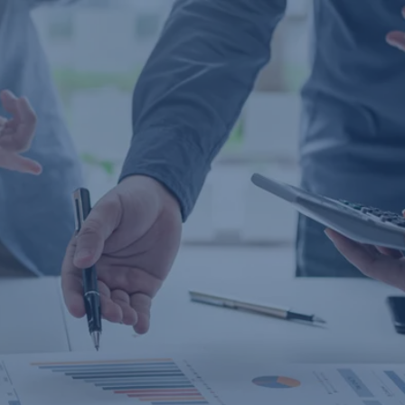
Navigáció
kihagyása