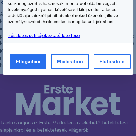
Kötvényalapok
sütik még azért is hasznosak, mert a weboldalon végzett
tevékenységed nyomon követésével kifejezetten a téged
A kötvényalapokon keresztül állampapírokba, vállalati
érdeklő ajánlatokról juttathatunk el neked üzenetet, illetve
kötvényekbe, kamatozó értékpapírokba, illetve pénzpiaci
személyreszabott hirdetéseket is meg tudunk jeleníteni.
instrumentumokba (pl: betét, repo) kerül a befektetők
pénze. A legkisebb kockázatot a „bázis” elnevezésű alapok
Részletes süti tájékoztató letöltése
képviselik. A hosszabb futamidejű kötvényalapok árfolyama
jelentősen ingadozhat a kötvényárfolyamok változása
miatt, azonban középtávon már ezek az alapok is stabil
Elfogadom
Módosítom
Elutasítom
hozamot kínálnak.
Tájékozódjon az Erste Marketen az elérhető befektetési
alapjainkról és a befektetések világáról: