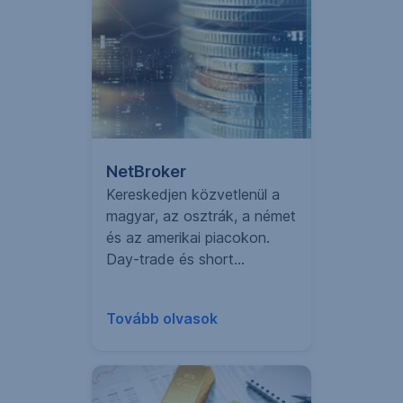
NetBroker
Kereskedjen közvetlenül a
magyar, az osztrák, a német
és az amerikai piacokon.
Day-trade és short
ügyletekkel napon belül is
nyereségre tehet szert, akár
Tovább olvasok
csökkenő árfolyamok
esetén is. Tőkeáttételesen
is kereskedhet, ha
magasabb kockázatot