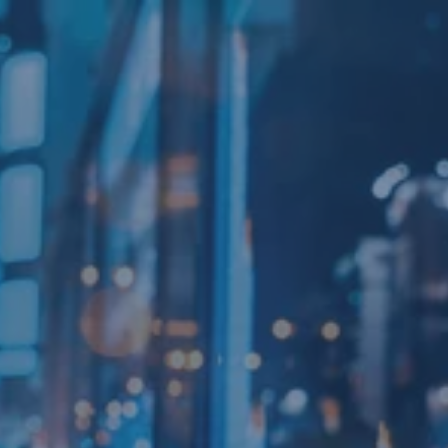
Navigáció
kihagyása