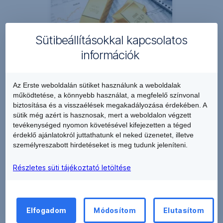
vállalna befektetéseinél. Az
USA Pre-market piacon már
nyitás előtt, 13 órától eléri
Sütibeállításokkal kapcsolatos
az USA részvényeket
információk
Az Erste weboldalán sütiket használunk a weboldalak
Certifikátok és
működtetése, a könnyebb használat, a megfelelő színvonal
warrantok
biztosítása és a visszaélések megakadályozása érdekében. A
A részvénypiaci indexek,
sütik még azért is hasznosak, mert a weboldalon végzett
nyersanyagok és egyedi
tevékenységed nyomon követésével kifejezetten a téged
érdeklő ajánlatokról juttathatunk el neked üzenetet, illetve
részvények árfolyam
személyreszabott hirdetéseket is meg tudunk jeleníteni.
alakulását követő termékek.
Részletes süti tájékoztató letöltése
Tovább olvasok
Elfogadom
Módosítom
Elutasítom
Lépjen velünk kapcsolatba!