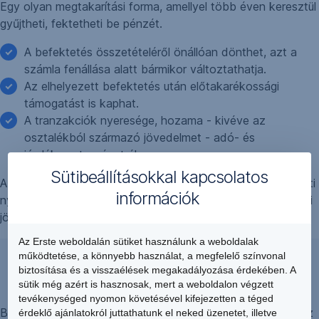
Egy olyan megtakarítási forma, amellyel több éven keresztül
gyűjtheti, fektetheti be pénzét.
A befektetés összetételéről önállóan dönthet, azt a
számla fenállása alatt bármikor változtathatja.
Az elhelyezett befektetés után előtakarékossági
támogatást is kaphat.
A tranzakciók nyeresége, hozama - kivéve az
osztalékból származó jövedelmet - adó- és
járulékmentességet élvez.
Sütibeállításokkal kapcsolatos
Az Erste Nyugdíj-előtakarékossági Számlával megteremtheti
információk
nyugdíjas évei anyagi biztonságát, és kiszámíthatóvá teheti
jövőjét.
Az Erste weboldalán sütiket használunk a weboldalak
működtetése, a könnyebb használat, a megfelelő színvonal
Érdeklődjön személyesen!
biztosítása és a visszaélések megakadályozása érdekében. A
sütik még azért is hasznosak, mert a weboldalon végzett
tevékenységed nyomon követésével kifejezetten a téged
Bővebb információ a nyugdíj-előtakarékossági számláról az
érdeklő ajánlatokról juttathatunk el neked üzenetet, illetve