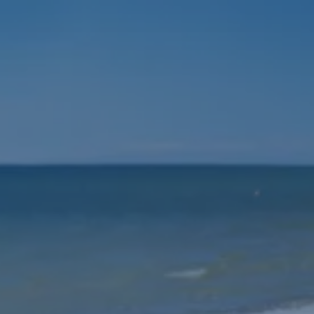
Navigáció
kihagyása