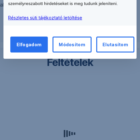
személyreszabott hirdetéseket is meg tudunk jeleníteni.
alábbi elérhetőségeken:
info@ersteinvestment.hu
Részletes süti tájékoztató letöltése
Részletek
Elfogadom
Módosítom
Elutasítom
Feltételek
Jelen
tájékoztató
anyag
nem
minősül
befektetési
ajánlatnak,
ajánlattételi