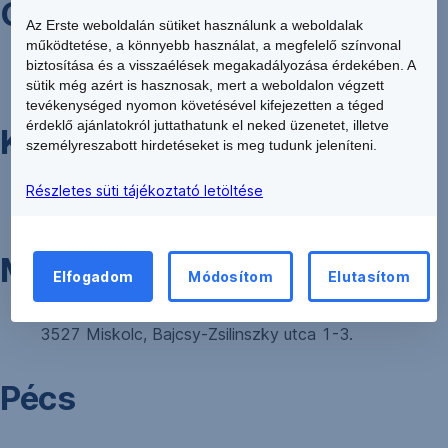
Győr
Az Erste weboldalán sütiket használunk a weboldalak
működtetése, a könnyebb használat, a megfelelő színvonal
biztosítása és a visszaélések megakadályozása érdekében. A
9021 Győr, Árpád út 42.
sütik még azért is hasznosak, mert a weboldalon végzett
tevékenységed nyomon követésével kifejezetten a téged
érdeklő ajánlatokról juttathatunk el neked üzenetet, illetve
Kecskemét
személyreszabott hirdetéseket is meg tudunk jeleníteni.
Részletes süti tájékoztató letöltése
6000 Kecskemét, Kisfaludy út 5.
Miskolc
Elfogadom
Módosítom
Elutasítom
3527 Miskolc, Bajcsy-Zsilinszky utca 1-3.
Pécs