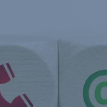
Navigáció
kihagyása