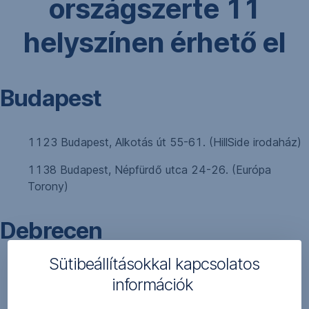
országszerte 11
helyszínen érhető el
Budapest
1123 Budapest, Alkotás út 55-61. (HillSide irodaház)
1138 Budapest, Népfürdő utca 24-26. (Európa
Torony)
Debrecen
Sütibeállításokkal kapcsolatos
4024 Debrecen, Vár utca 4.
információk