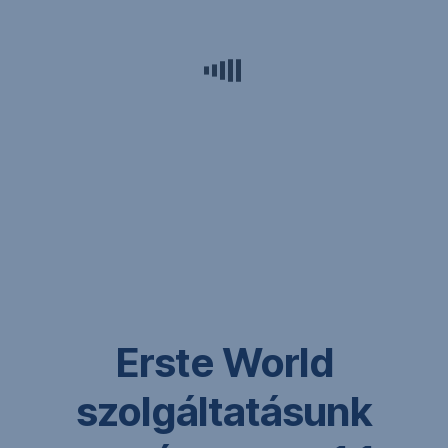
g
Erste World
szolgáltatásunk