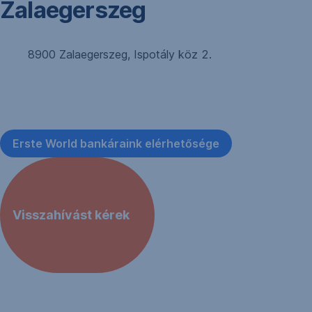
Zalaegerszeg
8900 Zalaegerszeg, Ispotály köz 2.
Erste World bankáraink elérhetősége
Visszahívást kérek
,
Új
ablakban
nyílik
meg