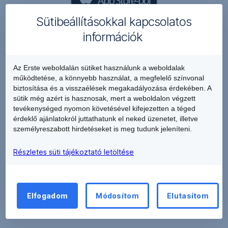
,
Új
Sütibeállításokkal kapcsolatos
ablakban
Ha Huawei készüléked van:
információk
nyílik
meg
,
Az Erste weboldalán sütiket használunk a weboldalak
Új
működtetése, a könnyebb használat, a megfelelő színvonal
biztosítása és a visszaélések megakadályozása érdekében. A
ablakban
sütik még azért is hasznosak, mert a weboldalon végzett
nyílik
tevékenységed nyomon követésével kifejezetten a téged
meg
érdeklő ajánlatokról juttathatunk el neked üzenetet, illetve
személyreszabott hirdetéseket is meg tudunk jeleníteni.
Részletes süti tájékoztató letöltése
Elfogadom
Módosítom
Elutasítom