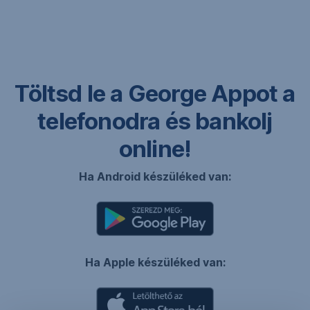
Navigáció
kihagyása
Töltsd le a George Appot a
telefonodra és bankolj
online!
Ha Android készüléked van:
,
Új
ablakban
Ha Apple készüléked van:
nyílik
meg