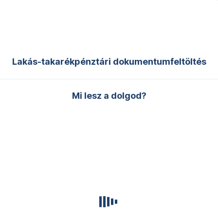
Navigáció
kihagyása
Lakás-takarékpénztári dokumentumfeltöltés
Mi lesz a dolgod?