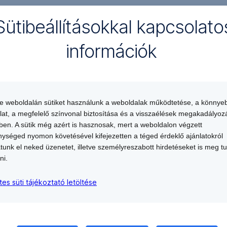
Sütibeállításokkal kapcsolato
információk
Fontos információk
az Erste Bank Csopo
te weboldalán sütiket használunk a weboldalak működtetése, a könnye
lat, a megfelelő színvonal biztosítása és a visszaélések megakadályoz
en. A sütik még azért is hasznosak, mert a weboldalon végzett
Factsheet letöltése
ységed nyomon követésével kifejezetten a téged érdeklő ajánlatokról
atunk el neked üzenetet, illetve személyreszabott hirdetéseket is meg t
ni.
tes süti tájékoztató letöltése