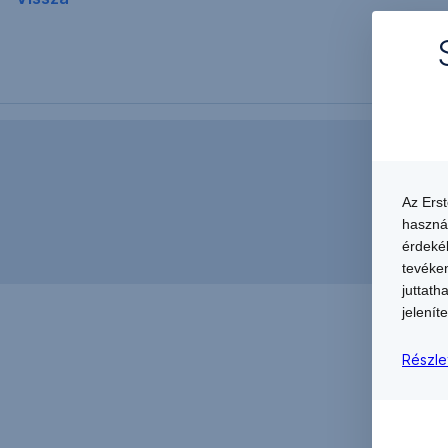
Az Ers
haszná
érdekéb
tevéken
juttath
jeleníte
Részle