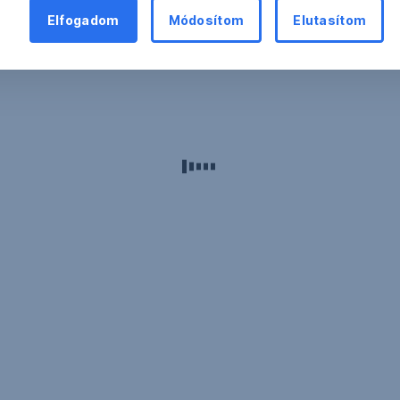
Elfogadom
Módosítom
Elutasítom