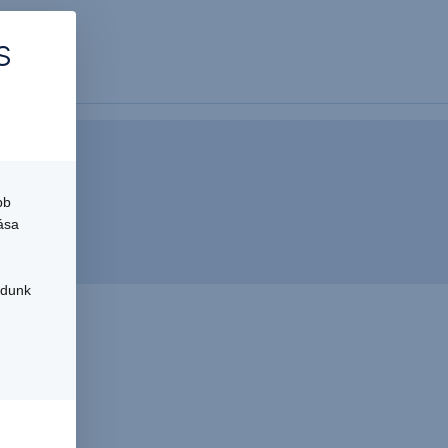
s
rtról
bb
ása
udunk