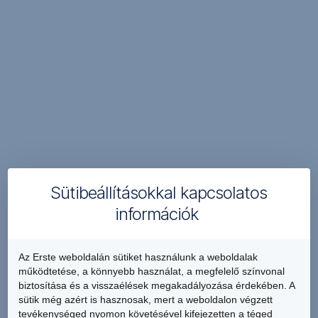
Navigáció
kihagyása
Sütibeállításokkal kapcsolatos
információk
Az Erste weboldalán sütiket használunk a weboldalak
működtetése, a könnyebb használat, a megfelelő színvonal
biztosítása és a visszaélések megakadályozása érdekében. A
sütik még azért is hasznosak, mert a weboldalon végzett
tevékenységed nyomon követésével kifejezetten a téged