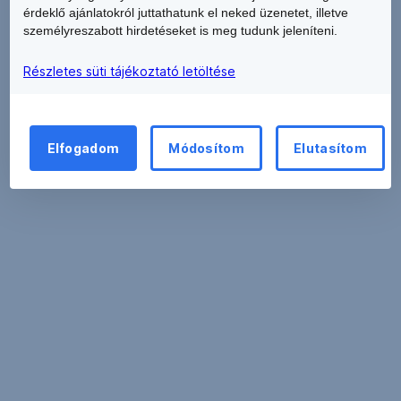
érdeklő ajánlatokról juttathatunk el neked üzenetet, illetve
személyreszabott hirdetéseket is meg tudunk jeleníteni.
Részletes süti tájékoztató letöltése
Elfogadom
Módosítom
Elutasítom