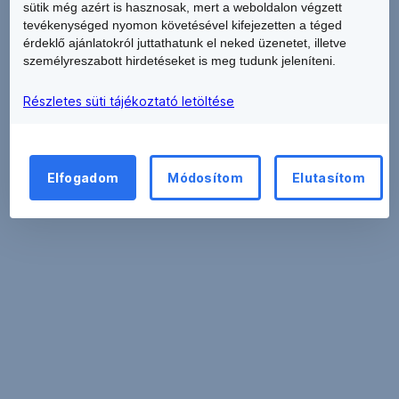
sütik még azért is hasznosak, mert a weboldalon végzett
PDF
PDF
tevékenységed nyomon követésével kifejezetten a téged
Tájékoztató a túlzott eladósodottság
(490
érdeklő ajánlatokról juttathatunk el neked üzenetet, illetve
,
kockázatairól
KB)
személyreszabott hirdetéseket is meg tudunk jeleníteni.
PDF
PDF
Tájékoztató magánszemélyek részére a
Részletes süti tájékoztató letöltése
(321
,
Központi Hitelinformációs Rendszerről
KB)
PDF
PDF
,
Üzletszabályzat
(997
Elfogadom
Módosítom
Elutasítom
PDF
KB)