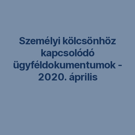
Navigáció
kihagyása
Személyi kölcsönhöz
kapcsolódó
ügyféldokumentumok -
2020. április
Állomány neve
PDF
Adatvédelmi és személyes adatkezelési
(768
,
tájékoztató
KB)
PDF
PDF
Általános szerződési feltételek fogyasztási és
(789
,
lombard hitelek
KB)