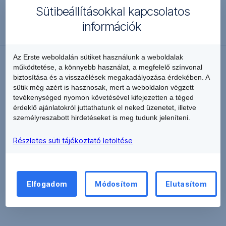
Sütibeállításokkal kapcsolatos
információk
Az Erste weboldalán sütiket használunk a weboldalak
Közzététel letöltése
működtetése, a könnyebb használat, a megfelelő színvonal
,
biztosítása és a visszaélések megakadályozása érdekében. A
Új
sütik még azért is hasznosak, mert a weboldalon végzett
ablakban
tevékenységed nyomon követésével kifejezetten a téged
nyílik
érdeklő ajánlatokról juttathatunk el neked üzenetet, illetve
meg
személyreszabott hirdetéseket is meg tudunk jeleníteni.
Részletes süti tájékoztató letöltése
Elfogadom
Módosítom
Elutasítom