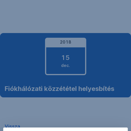
Navigáció
kihagyása
2018
15
dec.
2018.
Fiókhálózati közzététel helyesbítés
december
15.
Vissza